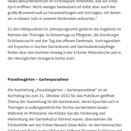
neues Besucherzentrum im Schlosspark Altenstein, das wir Ende
April eröffnen. Nicht weniger bedeutsam ist dafür aber auch der
große Blumenstrauß an Veranstaltungen und Vorträgen, mit denen
wir in diesem Jahr in unseren Denkmalen aufwarten.“
Zu den Höhepunkten im Jahresprogramm gehören die Angebote im
Rahmen der Thüringer Schlössertage zu Pfingsten, die Dornburger
Schlössernacht und der Tag des offenen Denkmals. Vortragsreihen
mit Experten in Sachen Gartenkunst und Gartendenkmalpflege
finden über den Sommer hinweg in der Erfurter Peterskirche und in
der Herzoglichen Orangerie Gotha statt.
Paradiesgärten – Gartenparadiese
Die Ausstellung „Paradiesgärten – Gartenparadiese“ ist ab
Karfreitag bis zum 31. Oktober 2022 für das Publikum geöffnet.
Thema der Ausstellung ist die Gartenkunst, deren Epochen sich in
Thüringen in außergewöhnlicher Dichte nacherleben lassen.
Während im Mittelalter die Klöster bei der Förderung und
Verbreitung der Gartenkultur führend waren, übernahmen die
Fürstenhöfe seit der frühen Neuzeit diese Rolle. An den historischen
Gärten und Parks in der Obhut der Stiftung Thüringer Schlösser und