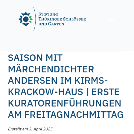
Skip
to
content
Posted on
3. April 2025
3. April 2025
by
f.nagel
SAISON MIT
MÄRCHENDICHTER
ANDERSEN IM KIRMS-
KRACKOW-HAUS | ERSTE
KURATORENFÜHRUNGEN
AM FREITAGNACHMITTAG
Erstellt am 3. April 2025