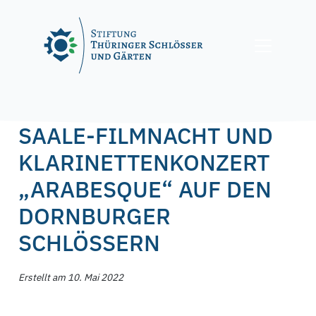
Skip
to
content
Posted on
10. Mai 2022
by
f.nagel
SAALE-FILMNACHT UND
KLARINETTENKONZERT
„ARABESQUE“ AUF DEN
DORNBURGER
SCHLÖSSERN
Erstellt am 10. Mai 2022