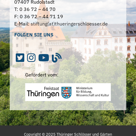
07407 Rudolstadt
T: 0 36 72 – 44 70
F: 0 36 72 – 44 71 19
E-Mail:
stiftung(at)thueringerschloesser.de
FOLGEN SIE UNS
Gefördert vom:
Copyright ©
2025
Thüringer Schlösser und Gärten