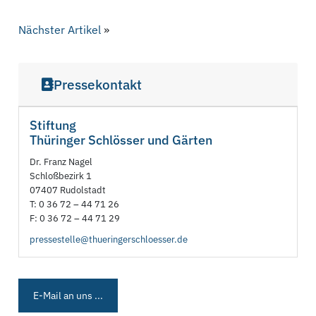
Nächster Artikel
»
Pressekontakt
Stiftung
Thüringer Schlösser und Gärten
Dr. Franz Nagel
Schloßbezirk 1
07407 Rudolstadt
T: 0 36 72 – 44 71 26
F: 0 36 72 – 44 71 29
pressestelle@thueringerschloesser.de
E-Mail an uns ...