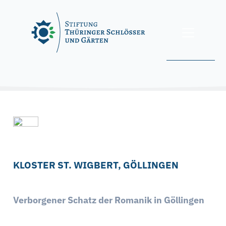
Skip
to
content
Sie befinden sich hier: Startseite » Klöster »
Kloster St. Wigbert,
Göllingen
FINDER
KLOSTER ST. WIGBERT, GÖLLINGEN
Verborgener Schatz der Romanik in Göllingen