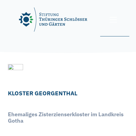
Skip
to
content
Sie befinden sich hier: Startseite » Klöster »
Kloster Georgenthal
FINDER
KLOSTER GEORGENTHAL
Ehemaliges Zisterzienserkloster im Landkreis
Gotha