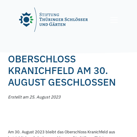
Skip
to
content
Posted on
25. August 2023
25. August 2023
by
f.nagel
OBERSCHLOSS
KRANICHFELD AM 30.
AUGUST GESCHLOSSEN
Erstellt am 25. August 2023
Am 30. August 2023 bleibt das Oberschloss Kranichfeld aus