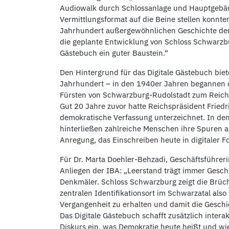
Audiowalk durch Schlossanlage und Hauptgebäu
Vermittlungsformat auf die Beine stellen konnte
Jahrhundert außergewöhnlichen Geschichte der 
die geplante Entwicklung von Schloss Schwarzbu
Gästebuch ein guter Baustein.“
Den Hintergrund für das Digitale Gästebuch bie
Jahrhundert – in den 1940er Jahren begannen di
Fürsten von Schwarzburg-Rudolstadt zum Reichs
Gut 20 Jahre zuvor hatte Reichspräsident Friedr
demokratische Verfassung unterzeichnet. In de
hinterließen zahlreiche Menschen ihre Spuren 
Anregung, das Einschreiben heute in digitaler F
Für Dr. Marta Doehler-Behzadi, Geschäftsführerin
Anliegen der IBA: „Leerstand trägt immer Gesch
Denkmäler. Schloss Schwarzburg zeigt die Brüc
zentralen Identifikationsort im Schwarzatal also
Vergangenheit zu erhalten und damit die Geschich
Das Digitale Gästebuch schafft zusätzlich intera
Diskurs ein, was Demokratie heute heißt und wi