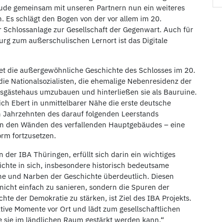
de gemeinsam mit unseren Partnern nun ein weiteres
n. Es schlägt den Bogen von der vor allem im 20.
Schlossanlage zur Gesellschaft der Gegenwart. Auch für
rg zum außerschulischen Lernort ist das Digitale
tet die außergewöhnliche Geschichte des Schlosses im 20.
e Nationalsozialisten, die ehemalige Nebenresidenz der
gästehaus umzubauen und hinterließen sie als Bauruine.
ich Ebert in unmittelbarer Nähe die erste deutsche
n Jahrzehnten des darauf folgenden Leerstands
an den Wänden des verfallenden Hauptgebäudes – eine
orm fortzusetzen.
 der IBA Thüringen, erfüllt sich darin ein wichtiges
ichte in sich, insbesondere historisch bedeutsame
he und Narben der Geschichte überdeutlich. Diesen
 nicht einfach zu sanieren, sondern die Spuren der
te der Demokratie zu stärken, ist Ziel des IBA Projekts.
ktive Momente vor Ort und lädt zum gesellschaftlichen
e sie im ländlichen Raum gestärkt werden kann.“