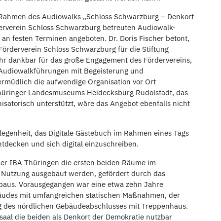
m Rahmen des Audiowalks „Schloss Schwarzburg – Denkort
erverein Schloss Schwarzburg betreuten Audiowalk-
n festen Terminen angeboten. Dr. Doris Fischer betont,
örderverein Schloss Schwarzburg für die Stiftung
sehr dankbar für das große Engagement des Fördervereins,
 Audiowalkführungen mit Begeisterung und
rmüdlich die aufwendige Organisation vor Ort
hüringer Landesmuseums Heidecksburg Rudolstadt, das
satorisch unterstützt, wäre das Angebot ebenfalls nicht
legenheit, das Digitale Gästebuch im Rahmen eines Tags
tdecken und sich digital einzuschreiben.
r IBA Thüringen die ersten beiden Räume im
 Nutzung ausgebaut werden, gefördert durch das
baus. Vorausgegangen war eine etwa zehn Jahre
äudes mit umfangreichen statischen Maßnahmen, der
g des nördlichen Gebäudeabschlusses mit Treppenhaus.
aal die beiden als Denkort der Demokratie nutzbar