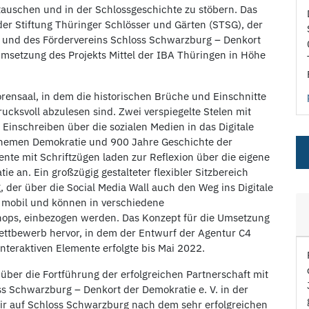
auschen und in der Schlossgeschichte zu stöbern. Das
der Stiftung Thüringer Schlösser und Gärten (STSG), der
n und des Fördervereins Schloss Schwarzburg – Denkort
Umsetzung des Projekts Mittel der IBA Thüringen in Höhe
rensaal, in dem die historischen Brüche und Einschnitte
ucksvoll abzulesen sind. Zwei verspiegelte Stelen mit
Einschreiben über die sozialen Medien in das Digitale
 Themen Demokratie und 900 Jahre Geschichte der
te mit Schriftzügen laden zur Reflexion über die eigene
ie an. Ein großzügig gestalteter flexibler Sitzbereich
, der über die Social Media Wall auch den Weg ins Digitale
d mobil und können in verschiedene
shops, einbezogen werden. Das Konzept für die Umsetzung
ettbewerb hervor, in dem der Entwurf der Agentur C4
interaktiven Elemente erfolgte bis Mai 2022.
h über die Fortführung der erfolgreichen Partnerschaft mit
s Schwarzburg – Denkort der Demokratie e. V. in der
 wir auf Schloss Schwarzburg nach dem sehr erfolgreichen