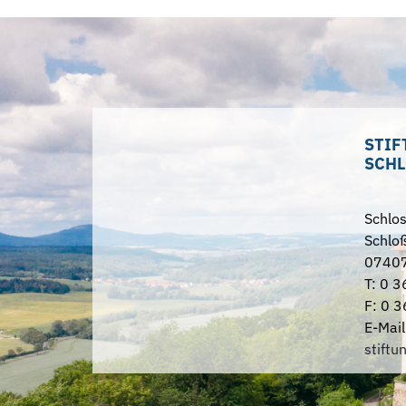
STIF
SCHL
Schlo
Schloß
07407
T: 0 3
F: 0 3
E-Mail
stiftu