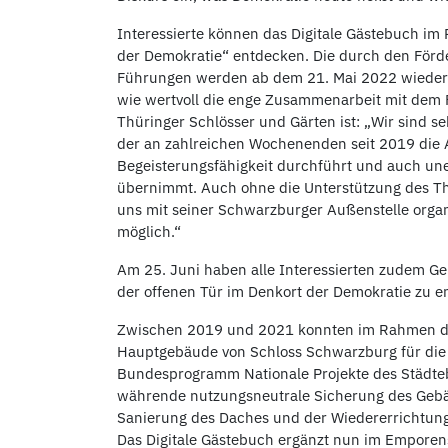
Interessierte können das Digitale Gästebuch i
der Demokratie“ entdecken. Die durch den Förd
Führungen werden ab dem 21. Mai 2022 wieder a
wie wertvoll die enge Zusammenarbeit mit dem F
Thüringer Schlösser und Gärten ist: „Wir sind 
der an zahlreichen Wochenenden seit 2019 die
Begeisterungsfähigkeit durchführt und auch une
übernimmt. Auch ohne die Unterstützung des T
uns mit seiner Schwarzburger Außenstelle organi
möglich.“
Am 25. Juni haben alle Interessierten zudem Ge
der offenen Tür im Denkort der Demokratie zu en
Zwischen 2019 und 2021 konnten im Rahmen de
Hauptgebäude von Schloss Schwarzburg für die
Bundesprogramm Nationale Projekte des Städte
währende nutzungsneutrale Sicherung des Geb
Sanierung des Daches und der Wiedererrichtun
Das Digitale Gästebuch ergänzt nun im Emporens