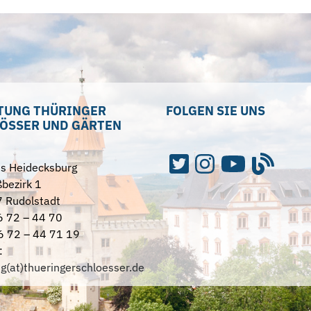
TUNG THÜRINGER
FOLGEN SIE UNS
ÖSSER UND GÄRTEN
ss Heidecksburg
bezirk 1
 Rudolstadt
6 72 – 44 70
6 72 – 44 71 19
:
ng(at)thueringerschloesser.de