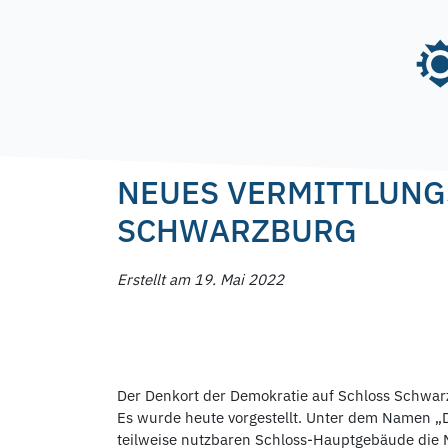
Skip
to
content
Posted on
19. Mai 2022
20. Mai 2022
by
f.na
NEUES VERMITTLUNG
SCHWARZBURG
Erstellt am 19. Mai 2022
Der Denkort der Demokratie auf Schloss Schwarz
Es wurde heute vorgestellt. Unter dem Namen „Di
teilweise nutzbaren Schloss-Hauptgebäude die Mö