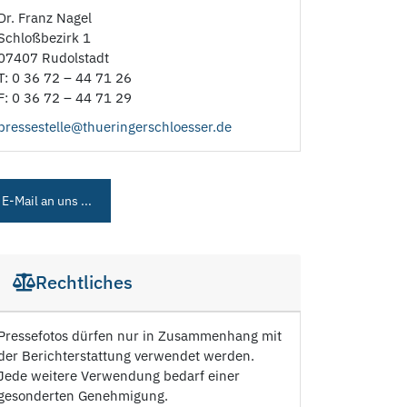
Dr. Franz Nagel
Schloßbezirk 1
07407 Rudolstadt
T: 0 36 72 – 44 71 26
F: 0 36 72 – 44 71 29
pressestelle@thueringerschloesser.de
E-Mail an uns ...
Rechtliches
Pressefotos dürfen nur in Zusammenhang mit
der Berichterstattung verwendet werden.
Jede weitere Verwendung bedarf einer
gesonderten Genehmigung.