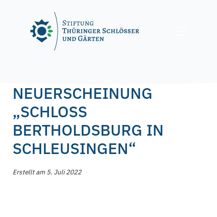
Skip
to
content
Posted on
5. Juli 2022
by
f.nagel
NEUERSCHEINUNG
„SCHLOSS
BERTHOLDSBURG IN
SCHLEUSINGEN“
Erstellt am 5. Juli 2022