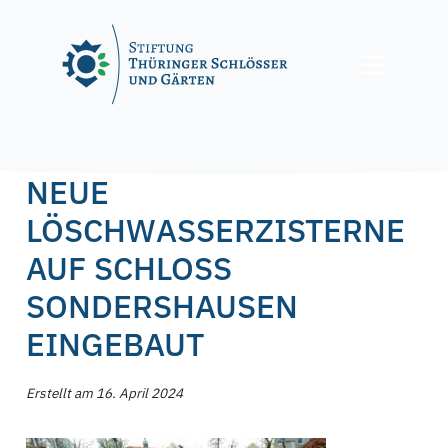
Skip
to
content
Posted on
16. April 2024
16. April 2024
by
f.nagel
NEUE
LÖSCHWASSERZISTERNE
AUF SCHLOSS
SONDERSHAUSEN
EINGEBAUT
Erstellt am 16. April 2024