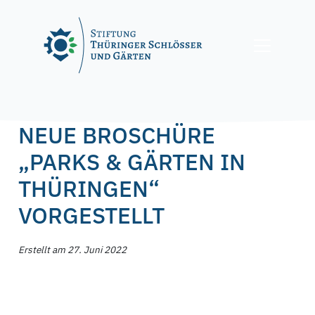
Skip
to
content
Posted on
27. Juni 2022
by
f.nagel
NEUE BROSCHÜRE
„PARKS & GÄRTEN IN
THÜRINGEN“
VORGESTELLT
Erstellt am 27. Juni 2022