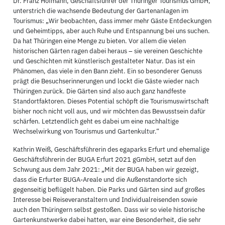
Dr. Franz Hofmann, Geschäftsführer der Thüringer Tourismus GmbH,
unterstrich die wachsende Bedeutung der Gartenanlagen im
Tourismus: „Wir beobachten, dass immer mehr Gäste Entdeckungen
und Geheimtipps, aber auch Ruhe und Entspannung bei uns suchen.
Da hat Thüringen eine Menge zu bieten. Vor allem die vielen
historischen Gärten ragen dabei heraus – sie vereinen Geschichte
und Geschichten mit künstlerisch gestalteter Natur. Das ist ein
Phänomen, das viele in den Bann zieht. Ein so besonderer Genuss
prägt die Besuchserinnerungen und lockt die Gäste wieder nach
Thüringen zurück. Die Gärten sind also auch ganz handfeste
Standortfaktoren. Dieses Potential schöpft die Tourismuswirtschaft
bisher noch nicht voll aus, und wir möchten das Bewusstsein dafür
schärfen. Letztendlich geht es dabei um eine nachhaltige
Wechselwirkung von Tourismus und Gartenkultur.“
Kathrin Weiß, Geschäftsführerin des egaparks Erfurt und ehemalige
Geschäftsführerin der BUGA Erfurt 2021 gGmbH, setzt auf den
Schwung aus dem Jahr 2021: „Mit der BUGA haben wir gezeigt,
dass die Erfurter BUGA-Areale und die Außenstandorte sich
gegenseitig beflügelt haben. Die Parks und Gärten sind auf großes
Interesse bei Reiseveranstaltern und Individualreisenden sowie
auch den Thüringern selbst gestoßen. Dass wir so viele historische
Gartenkunstwerke dabei hatten, war eine Besonderheit, die sehr