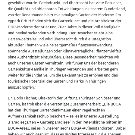
geschätzt wurde. Beeindruckt und überrascht hat viele Besucher,
die Qualität und ablesbaren Entwicklungen in unserem Bundesland,
von der Renaissance bis zum einmaligen Garten der Moderne. Im
egpark Erfurt finden sich die Gartenkunst und die Architektur der
DDR-Moderne der 60er und 70er Jahre in dieser Vollständigkeit
und beeindruckenden Verbindung. Der Besucher erlebt eine
Garten-Zeitreise und wird überrascht durch die Integration
aktueller Themen wie eine zeitgemäße Pflanzenverwendung,
spannende Ausstellungen oder klimaverträgliche Pflanzenvielfalt,
ohne Authentizität einzubüßen. Diese Besonderheit möchten wir
auch unseren Gästen vermitteln. Wir fühlen uns der besonderen
Gartenkultur-Familie in Thüringen verbunden und arbeiten gern
weiter für die Initiative, um die Bekanntheit zu erhöhen und das
touristische Potenzial der Gärten und Parks in Thüringen
auszuschöpfen.“
Dr. Doris Fischer, Direktorin der Stiftung Thüringer Schlösser und
Gärten, ist froh über die verstetigte Zusammenarbeit: „Die BUGA
hat den Thüringer Gartendenkmalen einen regelrechten
Aufmerksamkeitsschub beschert – sei es in unserer Ausstellung
‚Paradiesgärten – Gartenparadiese‘ in der Peterskirche mitten im
BUGA-Areal, sei es in unseren sechs BUGA-Außenstandorten. Dabei
haben wir auch gespürt, dass es großes Interesse für die Themen