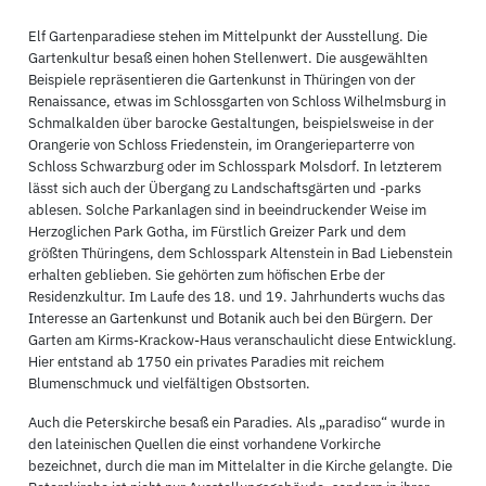
Elf Gartenparadiese stehen im Mittelpunkt der Ausstellung. Die
Gartenkultur besaß einen hohen Stellenwert. Die ausgewählten
Beispiele repräsentieren die Gartenkunst in Thüringen von der
Renaissance, etwas im Schlossgarten von Schloss Wilhelmsburg in
Schmalkalden über barocke Gestaltungen, beispielsweise in der
Orangerie von Schloss Friedenstein, im Orangerieparterre von
Schloss Schwarzburg oder im Schlosspark Molsdorf. In letzterem
lässt sich auch der Übergang zu Landschaftsgärten und -parks
ablesen. Solche Parkanlagen sind in beeindruckender Weise im
Herzoglichen Park Gotha, im Fürstlich Greizer Park und dem
größten Thüringens, dem Schlosspark Altenstein in Bad Liebenstein
erhalten geblieben. Sie gehörten zum höfischen Erbe der
Residenzkultur. Im Laufe des 18. und 19. Jahrhunderts wuchs das
Interesse an Gartenkunst und Botanik auch bei den Bürgern. Der
Garten am Kirms-Krackow-Haus veranschaulicht diese Entwicklung.
Hier entstand ab 1750 ein privates Paradies mit reichem
Blumenschmuck und vielfältigen Obstsorten.
Auch die Peterskirche besaß ein Paradies. Als „paradiso“ wurde in
den lateinischen Quellen die einst vorhandene Vorkirche
bezeichnet, durch die man im Mittelalter in die Kirche gelangte. Die