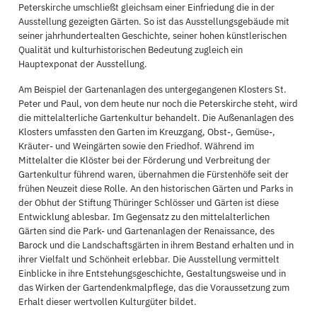
Peterskirche umschließt gleichsam einer Einfriedung die in der
Ausstellung gezeigten Gärten. So ist das Ausstellungsgebäude mit
seiner jahrhundertealten Geschichte, seiner hohen künstlerischen
Qualität und kulturhistorischen Bedeutung zugleich ein
Hauptexponat der Ausstellung.
Am Beispiel der Gartenanlagen des untergegangenen Klosters St.
Peter und Paul, von dem heute nur noch die Peterskirche steht, wird
die mittelalterliche Gartenkultur behandelt. Die Außenanlagen des
Klosters umfassten den Garten im Kreuzgang, Obst-, Gemüse-,
Kräuter- und Weingärten sowie den Friedhof. Während im
Mittelalter die Klöster bei der Förderung und Verbreitung der
Gartenkultur führend waren, übernahmen die Fürstenhöfe seit der
frühen Neuzeit diese Rolle. An den historischen Gärten und Parks in
der Obhut der Stiftung Thüringer Schlösser und Gärten ist diese
Entwicklung ablesbar. Im Gegensatz zu den mittelalterlichen
Gärten sind die Park- und Gartenanlagen der Renaissance, des
Barock und die Landschaftsgärten in ihrem Bestand erhalten und in
ihrer Vielfalt und Schönheit erlebbar. Die Ausstellung vermittelt
Einblicke in ihre Entstehungsgeschichte, Gestaltungsweise und in
das Wirken der Gartendenkmalpflege, das die Voraussetzung zum
Erhalt dieser wertvollen Kulturgüter bildet.