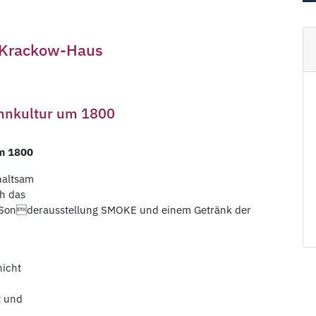
s-Krackow-Haus
nkultur um 1800
m 1800
haltsam
h das
er Sonderausstellung SMOKE und einem Getränk der
nicht
t und