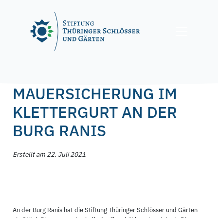
Skip
to
content
Posted on
22. Juli 2021
by
f.nagel
MAUERSICHERUNG IM
KLETTERGURT AN DER
BURG RANIS
Erstellt am 22. Juli 2021
An der Burg Ranis hat die Stiftung Thüringer Schlösser und Gärten