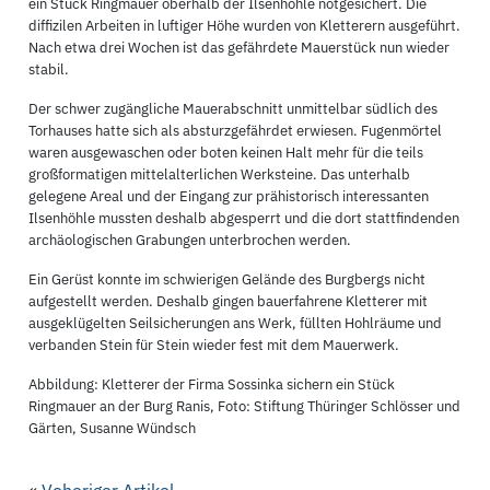
ein Stück Ringmauer oberhalb der Ilsenhöhle notgesichert. Die
diffizilen Arbeiten in luftiger Höhe wurden von Kletterern ausgeführt.
Nach etwa drei Wochen ist das gefährdete Mauerstück nun wieder
stabil.
Der schwer zugängliche Mauerabschnitt unmittelbar südlich des
Torhauses hatte sich als absturzgefährdet erwiesen. Fugenmörtel
waren ausgewaschen oder boten keinen Halt mehr für die teils
großformatigen mittelalterlichen Werksteine. Das unterhalb
gelegene Areal und der Eingang zur prähistorisch interessanten
Ilsenhöhle mussten deshalb abgesperrt und die dort stattfindenden
archäologischen Grabungen unterbrochen werden.
Ein Gerüst konnte im schwierigen Gelände des Burgbergs nicht
aufgestellt werden. Deshalb gingen bauerfahrene Kletterer mit
ausgeklügelten Seilsicherungen ans Werk, füllten Hohlräume und
verbanden Stein für Stein wieder fest mit dem Mauerwerk.
Abbildung: Kletterer der Firma Sossinka sichern ein Stück
Ringmauer an der Burg Ranis, Foto: Stiftung Thüringer Schlösser und
Gärten, Susanne Wündsch