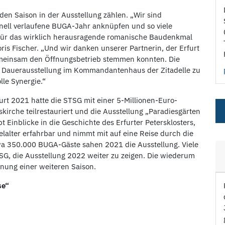
den Saison in der Ausstellung zählen. „Wir sind
onell verlaufene BUGA-Jahr anknüpfen und so viele
t für das wirklich herausragende romanische Baudenkmal
ris Fischer. „Und wir danken unserer Partnerin, der Erfurt
meinsam den Öffnungsbetrieb stemmen konnten. Die
n Dauerausstellung im Kommandantenhaus der Zitadelle zu
lle Synergie.“
urt 2021 hatte die STSG mit einer 5-Millionen-Euro-
kirche teilrestauriert und die Ausstellung „Paradiesgärten
bt Einblicke in die Geschichte des Erfurter Petersklosters,
elalter erfahrbar und nimmt mit auf eine Reise durch die
wa 350.000 BUGA-Gäste sahen 2021 die Ausstellung. Viele
G, die Ausstellung 2022 weiter zu zeigen. Die wiederum
nung einer weiteren Saison.
se“