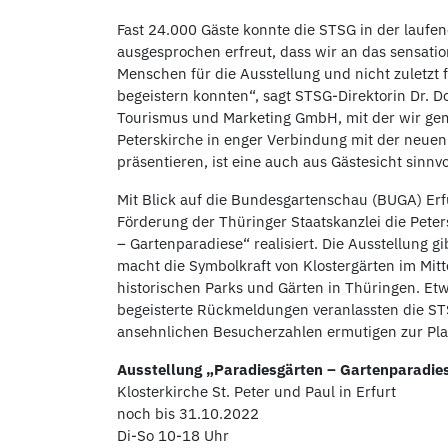
Fast 24.000 Gäste konnte die STSG in der laufen
ausgesprochen erfreut, dass wir an das sensati
Menschen für die Ausstellung und nicht zuletz
begeistern konnten“, sagt STSG-Direktorin Dr. Do
Tourismus und Marketing GmbH, mit der wir ge
Peterskirche in enger Verbindung mit der neue
präsentieren, ist eine auch aus Gästesicht sinnvo
Mit Blick auf die Bundesgartenschau (BUGA) Erf
Förderung der Thüringer Staatskanzlei die Peters
– Gartenparadiese“ realisiert. Die Ausstellung gi
macht die Symbolkraft von Klostergärten im Mitt
historischen Parks und Gärten in Thüringen. Et
begeisterte Rückmeldungen veranlassten die STS
ansehnlichen Besucherzahlen ermutigen zur Pla
Ausstellung „Paradiesgärten – Gartenparadie
Klosterkirche St. Peter und Paul in Erfurt
noch bis 31.10.2022
Di-So 10-18 Uhr