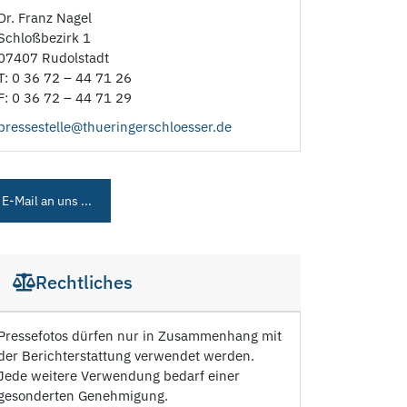
Dr. Franz Nagel
Schloßbezirk 1
07407 Rudolstadt
T: 0 36 72 – 44 71 26
F: 0 36 72 – 44 71 29
pressestelle@thueringerschloesser.de
E-Mail an uns ...
Rechtliches
Pressefotos dürfen nur in Zusammenhang mit
der Berichterstattung verwendet werden.
Jede weitere Verwendung bedarf einer
gesonderten Genehmigung.