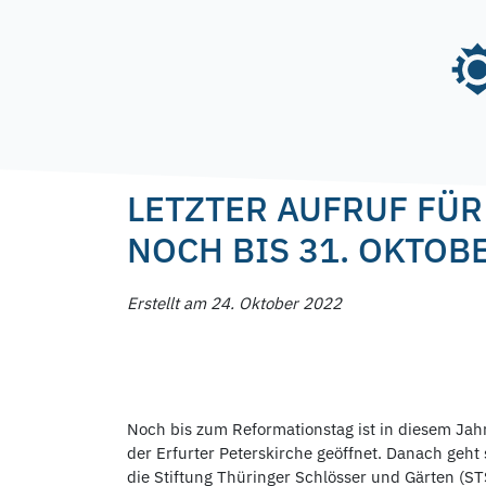
Skip
to
content
Posted on
24. Oktober 2022
by
f.nagel
LETZTER AUFRUF FÜR
NOCH BIS 31. OKTOB
Erstellt am 24. Oktober 2022
Noch bis zum Reformationstag ist in diesem Jahr
der Erfurter Peterskirche geöffnet. Danach geht 
die Stiftung Thüringer Schlösser und Gärten (S