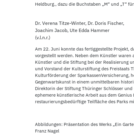
Heldburg., dazu die Buchstaben „M“ und „T“ für
Dr. Verena Titze-Winter, Dr. Doris Fischer,
Joachim Jacob, Ute Edda Hammer
(v.l.n.r.)
Am 22. Juni konnte das fertiggestellte Projekt, d
vorgestellt werden. Neben dem Künstler waren a
Künstler und die Stiftung bei der Realisierung 
und Vorstand der Kulturstiftung des Freistaats 
Kulturförderung
der SparkassenVersicherung, hob
Gegenwartskunst in einem unmittelbaren histori
Direktorin der Stiftung Thüringer Schlösser un
ephemere künstlerische Arbeit aus dem Genius 
restaurierungsbedürftige Teilfläche des Parks mi
Abbildungen: Präsentation des Werks „Ein Garten
Franz Nagel