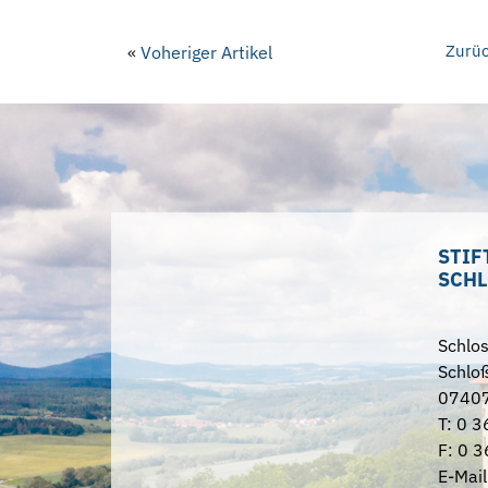
Zurüc
«
Voheriger Artikel
STIF
SCHL
Schlo
Schloß
07407
T: 0 3
F: 0 3
E-Mail