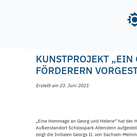
Skip
to
content
Posted on
23. Juni 2021
23. Juni 2021
by
f.n
KUNSTPROJEKT „EIN 
FÖRDERERN VORGEST
Erstellt am 23. Juni 2021
„Eine Hommage an Georg und Helene“ hat der 
Außenstandort Schlosspark Altenstein aufgestellt
zeigt die Initialen Georgs II. von Sachsen-Meini