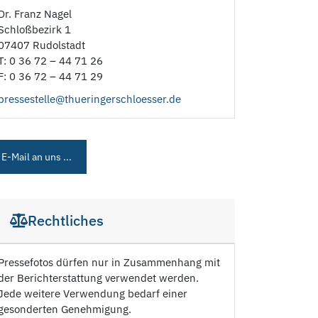
Dr. Franz Nagel
Schloßbezirk 1
07407 Rudolstadt
T: 0 36 72 – 44 71 26
F: 0 36 72 – 44 71 29
pressestelle@thueringerschloesser.de
E-Mail an uns ...
Rechtliches
Pressefotos dürfen nur in Zusammenhang mit
der Berichterstattung verwendet werden.
Jede weitere Verwendung bedarf einer
gesonderten Genehmigung.