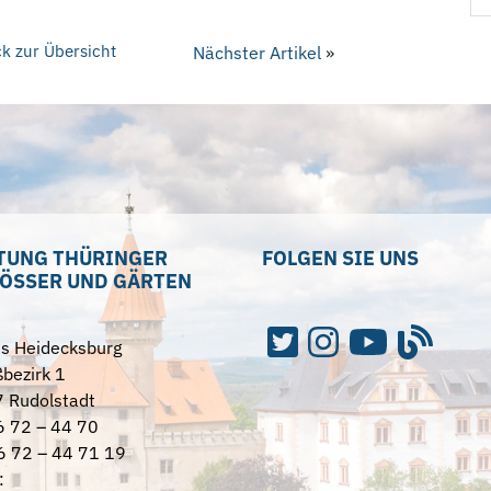
k zur Übersicht
Nächster Artikel
»
TUNG THÜRINGER
FOLGEN SIE UNS
ÖSSER UND GÄRTEN
ss Heidecksburg
bezirk 1
 Rudolstadt
6 72 – 44 70
6 72 – 44 71 19
: