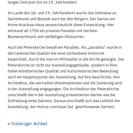
langen Zeitraum bis ins 19. Jahrhundert.
Im Laufe des 18. und 19. Jahrhunderts wuchs das Interesse an
Gartenkunst und Botanik auch bei den Bürgern. Der Garten am
Kirms-Krackow-Haus veranschaulicht diese Entwicklung. Hier
entstand ab 1750 ein privates Paradies mit reichem
Blumenschmuck und vielfältigen Obstsorten.
Auch die Peterskirche besaß ein Paradies. Als „paradiso“ wurde in
den lateinischen Quellen die einst vorhandene Vorkirche
bezeichnet, durch die man im Mittelalter in die Kirche gelangte. Die
Peterskirche ist nicht nur Ausstellungsgebäude, sondern in ihrer
hohen künstlerischen Qualität und kulturhistorischen Bedeutung
auch ein Hauptexponat der Ausstellung. Auf ihre Geschichte, ihre
Architektur, die wertvollen Wandmalereien und die Sanierung wird
in der Ausstellung eingegangen. Die Architektur der Peterskirche
umschließt die in der Ausstellung präsentierten Gärten wie die
Einfriedung eines Gartens. Daraus erschließt sich das Leitbild der
Ausstellung: der Hortus conclusus (lat. geschlossener Garten).
«
Voheriger Artikel