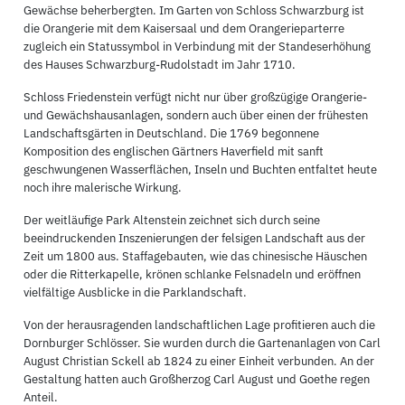
Gewächse beherbergten. Im Garten von Schloss Schwarzburg ist
die Orangerie mit dem Kaisersaal und dem Orangerieparterre
zugleich ein Statussymbol in Verbindung mit der Standeserhöhung
des Hauses Schwarzburg-Rudolstadt im Jahr 1710.
Schloss Friedenstein verfügt nicht nur über großzügige Orangerie-
und Gewächshausanlagen, sondern auch über einen der frühesten
Landschaftsgärten in Deutschland. Die 1769 begonnene
Komposition des englischen Gärtners Haverfield mit sanft
geschwungenen Wasserflächen, Inseln und Buchten entfaltet heute
noch ihre malerische Wirkung.
Der weitläufige Park Altenstein zeichnet sich durch seine
beeindruckenden Inszenierungen der felsigen Landschaft aus der
Zeit um 1800 aus. Staffagebauten, wie das chinesische Häuschen
oder die Ritterkapelle, krönen schlanke Felsnadeln und eröffnen
vielfältige Ausblicke in die Parklandschaft.
Von der herausragenden landschaftlichen Lage profitieren auch die
Dornburger Schlösser. Sie wurden durch die Gartenanlagen von Carl
August Christian Sckell ab 1824 zu einer Einheit verbunden. An der
Gestaltung hatten auch Großherzog Carl August und Goethe regen
Anteil.