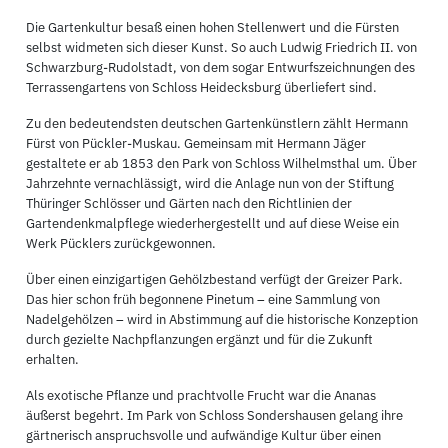
Die Gartenkultur besaß einen hohen Stellenwert und die Fürsten
selbst widmeten sich dieser Kunst. So auch Ludwig Friedrich II. von
Schwarzburg-Rudolstadt, von dem sogar Entwurfszeichnungen des
Terrassengartens von Schloss Heidecksburg überliefert sind.
Zu den bedeutendsten deutschen Gartenkünstlern zählt Hermann
Fürst von Pückler-Muskau. Gemeinsam mit Hermann Jäger
gestaltete er ab 1853 den Park von Schloss Wilhelmsthal um. Über
Jahrzehnte vernachlässigt, wird die Anlage nun von der Stiftung
Thüringer Schlösser und Gärten nach den Richtlinien der
Gartendenkmalpflege wiederhergestellt und auf diese Weise ein
Werk Pücklers zurückgewonnen.
Über einen einzigartigen Gehölzbestand verfügt der Greizer Park.
Das hier schon früh begonnene Pinetum – eine Sammlung von
Nadelgehölzen – wird in Abstimmung auf die historische Konzeption
durch gezielte Nachpflanzungen ergänzt und für die Zukunft
erhalten.
Als exotische Pflanze und prachtvolle Frucht war die Ananas
äußerst begehrt. Im Park von Schloss Sondershausen gelang ihre
gärtnerisch anspruchsvolle und aufwändige Kultur über einen