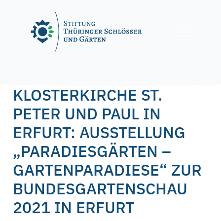
Skip
to
content
Posted on
9. Oktober 2019
3. März 2020
by
f.nagel
KLOSTERKIRCHE ST.
PETER UND PAUL IN
ERFURT: AUSSTELLUNG
„PARADIESGÄRTEN –
GARTENPARADIESE“ ZUR
BUNDESGARTENSCHAU
2021 IN ERFURT