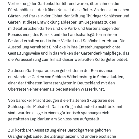
Verbreitung der Gartenkultur führend waren, übernahmen die
Fürstenhöfe seit der frühen Neuzeit diese Rolle. An den historischen
Gärten und Parks in der Obhut der Stiftung Thüringer Schlösser und
Gärten ist diese Entwicklung ablesbar. Im Gegensatz zu den
mittelalterlichen Gärten sind die Park- und Gartenanlagen der
Renaissance, des Barock und die Landschaftsgärten in ihrem
Bestand erhalten und in ihrer Vielfalt und Schönheit erlebbar. Die
Ausstellung vermittelt Einblicke in ihre Entstehungsgeschichte,
Gestaltungsweise und in das Wirken der Gartendenkmalpflege, das
die Voraussetzung zum Erhalt dieser wertvollen Kulturgüter bildet.
Zu diesen Gartenparadiesen gehört der in der Renaissance
entstandene Garten von Schloss Wilhelmsburg in Schmalkalden,
einer der frühesten Terrassengärten in Deutschland mit den
Überresten einer ehemals bedeutenden Wasserkunst.
Von barocker Pracht zeugen die erhaltenen Skulpturen des
Schlossparks Molsdorf. Da ihre Originalstandorte nicht bekannt
sind, wurden einige in einem gärtnerisch spannungsreich
gestalteten Lapidarium am Schloss neu aufgestellt.
Zur kostbaren Ausstattung eines Barockgartens gehörten
Orangeriegebäude, die Zitruspflanzen und andere exotische