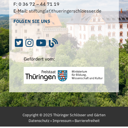
F: 0 36 72 – 44 71 19
E-Mail:
stiftung(at)thueringerschloesser.de
FOLGEN SIE UNS
Gefördert vom:
Copyright ©
2025
Thüringer Schlösser und Gärten
Datenschutz
•
Impressum
•
Barrierefreiheit