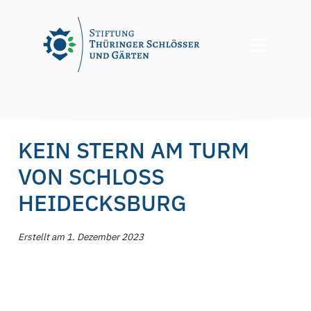
Skip
to
content
Posted on
1. Dezember 2023
1. Dezember 2023
by
f.nagel
KEIN STERN AM TURM
VON SCHLOSS
HEIDECKSBURG
Erstellt am 1. Dezember 2023