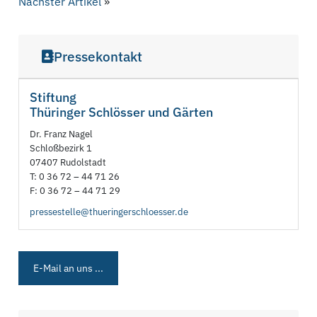
Nächster Artikel
»
Pressekontakt
Stiftung
Thüringer Schlösser und Gärten
Dr. Franz Nagel
Schloßbezirk 1
07407 Rudolstadt
T: 0 36 72 – 44 71 26
F: 0 36 72 – 44 71 29
pressestelle@thueringerschloesser.de
E-Mail an uns ...