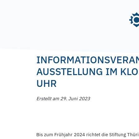
Skip
to
content
Posted on
29. Juni 2023
29. Juni 2023
by
f.n
INFORMATIONSVERAN
AUSSTELLUNG IM KLOS
UHR
Erstellt am 29. Juni 2023
Bis zum Frühjahr 2024 richtet die Stiftung Thü