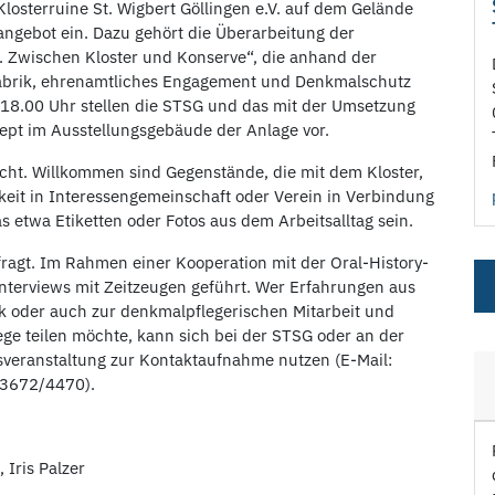
losterruine St. Wigbert Göllingen e.V. auf dem Gelände
angebot ein. Dazu gehört die Überarbeitung der
. Zwischen Kloster und Konserve“, die anhand der
abrik, ehrenamtliches Engagement und Denkmalschutz
 18.00 Uhr stellen die STSG und das mit der Umsetzung
ept im Ausstellungsgebäude der Anlage vor.
cht. Willkommen sind Gegenstände, die mit dem Kloster,
keit in Interessengemeinschaft oder Verein in Verbindung
etwa Etiketten oder Fotos aus dem Arbeitsalltag sein.
agt. Im Rahmen einer Kooperation mit der Oral-History-
Interviews mit Zeitzeugen geführt. Wer Erfahrungen aus
ik oder auch zur denkmalpflegerischen Mitarbeit und
ege teilen möchte, kann sich bei der STSG oder an der
sveranstaltung zur Kontaktaufnahme nutzen (E-Mail:
03672/4470).
 Iris Palzer