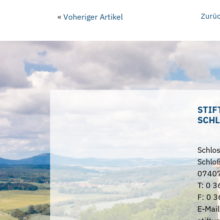
Zurüc
«
Voheriger Artikel
STIF
SCHL
Schlo
Schloß
07407
T: 0 3
F: 0 3
E-Mail