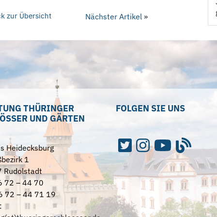
k zur Übersicht
Nächster Artikel
»
TUNG THÜRINGER
FOLGEN SIE UNS
ÖSSER UND GÄRTEN
ss Heidecksburg
bezirk 1
 Rudolstadt
6 72 – 44 70
6 72 – 44 71 19
: