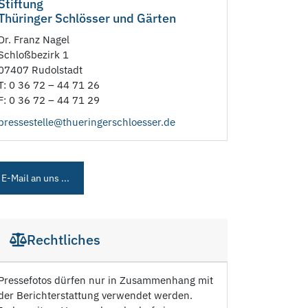
Stiftung
Thüringer Schlösser und Gärten
Dr. Franz Nagel
Schloßbezirk 1
07407 Rudolstadt
T: 0 36 72 – 44 71 26
F: 0 36 72 – 44 71 29
pressestelle@thueringerschloesser.de
E-Mail an uns ...
Rechtliches
Pressefotos dürfen nur in Zusammenhang mit
der Berichterstattung verwendet werden.