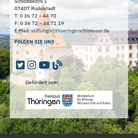
Schloßbezirk 1
07407 Rudolstadt
T: 0 36 72 – 44 70
F: 0 36 72 – 44 71 19
E-Mail:
stiftung(at)thueringerschloesser.de
FOLGEN SIE UNS
Gefördert vom: