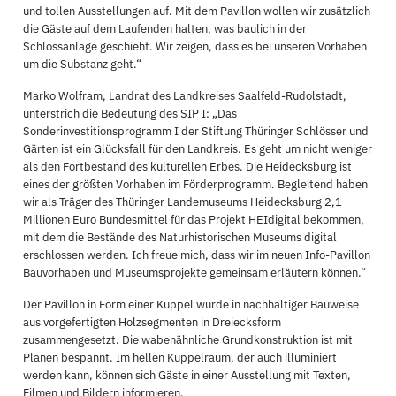
und tollen Ausstellungen auf. Mit dem Pavillon wollen wir zusätzlich
die Gäste auf dem Laufenden halten, was baulich in der
Schlossanlage geschieht. Wir zeigen, dass es bei unseren Vorhaben
um die Substanz geht.“
Marko Wolfram, Landrat des Landkreises Saalfeld-Rudolstadt,
unterstrich die Bedeutung des SIP I: „Das
Sonderinvestitionsprogramm I der Stiftung Thüringer Schlösser und
Gärten ist ein Glücksfall für den Landkreis. Es geht um nicht weniger
als den Fortbestand des kulturellen Erbes. Die Heidecksburg ist
eines der größten Vorhaben im Förderprogramm. Begleitend haben
wir als Träger des Thüringer Landemuseums Heidecksburg 2,1
Millionen Euro Bundesmittel für das Projekt HEIdigital bekommen,
mit dem die Bestände des Naturhistorischen Museums digital
erschlossen werden. Ich freue mich, dass wir im neuen Info-Pavillon
Bauvorhaben und Museumsprojekte gemeinsam erläutern können.“
Der Pavillon in Form einer Kuppel wurde in nachhaltiger Bauweise
aus vorgefertigten Holzsegmenten in Dreiecksform
zusammengesetzt. Die wabenähnliche Grundkonstruktion ist mit
Planen bespannt. Im hellen Kuppelraum, der auch illuminiert
werden kann, können sich Gäste in einer Ausstellung mit Texten,
Filmen und Bildern informieren.