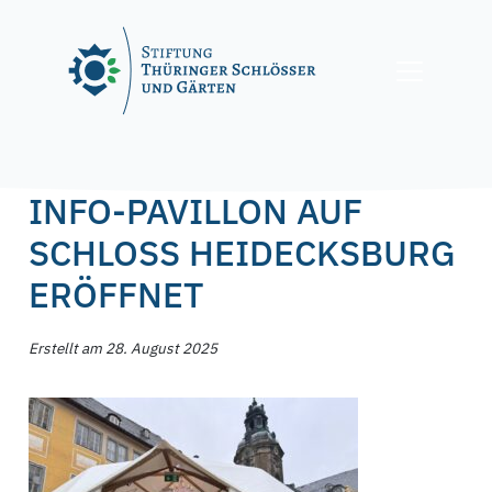
Skip
to
content
Posted on
28. August 2025
29. August 2025
by
f.nagel
INFO-PAVILLON AUF
SCHLOSS HEIDECKSBURG
ERÖFFNET
Erstellt am 28. August 2025