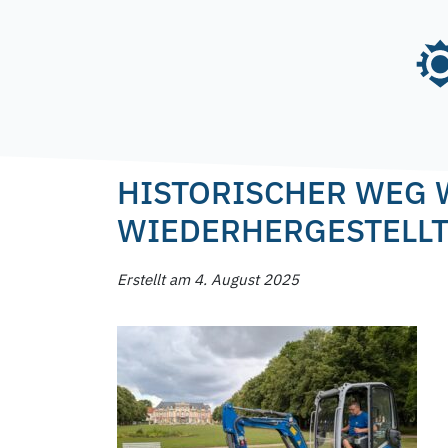
Skip
to
content
Posted on
4. August 2025
4. August 2025
by
HISTORISCHER WEG 
WIEDERHERGESTELL
Erstellt am 4. August 2025