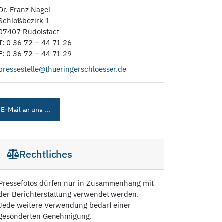
Dr. Franz Nagel
Schloßbezirk 1
07407 Rudolstadt
T: 0 36 72 – 44 71 26
F: 0 36 72 – 44 71 29
pressestelle@thueringerschloesser.de
E-Mail an uns ...
Rechtliches
Pressefotos dürfen nur in Zusammenhang mit
der Berichterstattung verwendet werden.
Jede weitere Verwendung bedarf einer
gesonderten Genehmigung.