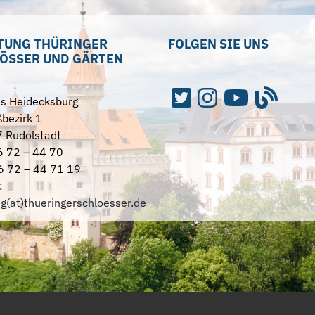
TUNG THÜRINGER
FOLGEN SIE UNS
ÖSSER UND GÄRTEN
ss Heidecksburg
bezirk 1
 Rudolstadt
6 72 – 44 70
6 72 – 44 71 19
:
ng(at)thueringerschloesser.de