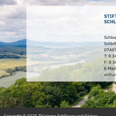
STIF
SCHL
Schlo
Schloß
07407
T: 0 3
F: 0 3
E-Mail
stiftu
Copyright ©
2025
Thüringer Schlösser und Gärten