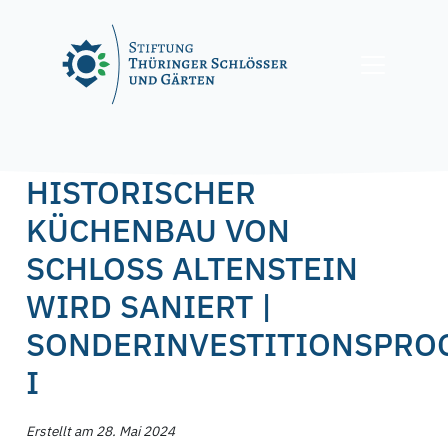
Skip
to
content
Posted on
28. Mai 2024
28. Mai 2024
by
f.nagel
HISTORISCHER
KÜCHENBAU VON
SCHLOSS ALTENSTEIN
WIRD SANIERT |
SONDERINVESTITIONSPR
I
Erstellt am 28. Mai 2024