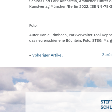
Schloss und Park Altenstein, Amtlicher Führer d
Kunstverlag München/Berlin 2022, ISBN 9-78-
Foto:
Autor Daniel Rimbach, Parkverwalter Toni Kepp
das neu erschienene Büchlein, Foto: STSG, Marg
Zurüc
«
Voheriger Artikel
STIF
SCHL