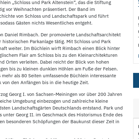
lein „Schloss und Park Altenstein“, das die Stiftung
tig vor Weihnachten präsentiert. Der Band im
chichte von Schloss und Landschaftspark und führt
 sodass Gästen nichts Wesentliches entgeht.
n Daniel Rimbach. Der promovierte Landschaftsarchitekt
 historischen Parkanlage tätig. Mit Schloss und Park
haft weiter. Im Büchlein wirft Rimbach einen Blick hinter
lischem Flair am Schloss bis zu den Kleinarchitekturen
 Orten verleiten. Dabei reicht der Blick von hohen
ngen bis zu kleinen dunklen Höhlen am Fuße der Felsen.
mehr als 80 Seiten umfassende Büchlein interessante
 von den Anfängen bis in die heutige Zeit.
rzog Georg I. von Sachsen-Meiningen vor über 200 Jahren
nreiche Umgebung einbezogen und zahlreiche kleine
ndsten Landschaftsgärten Deutschlands entstand. Park und
s unter Georg II. im Geschmack des Historismus Ende des
den besonderen Schöpfungen der Baukunst dieser Zeit in