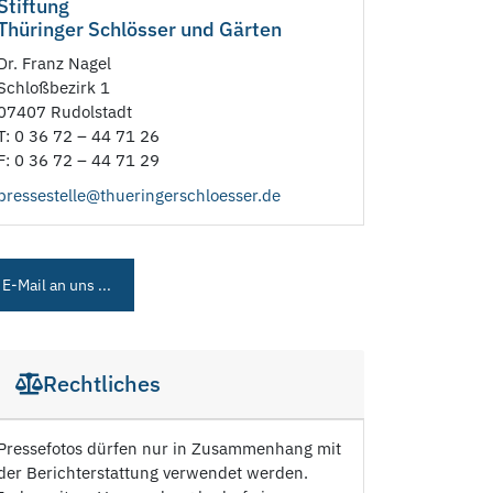
Stiftung
Thüringer Schlösser und Gärten
Dr. Franz Nagel
Schloßbezirk 1
07407 Rudolstadt
T: 0 36 72 – 44 71 26
F: 0 36 72 – 44 71 29
pressestelle@thueringerschloesser.de
E-Mail an uns ...
Rechtliches
Pressefotos dürfen nur in Zusammenhang mit
der Berichterstattung verwendet werden.