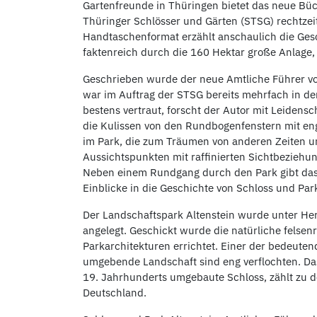
Gartenfreunde in Thüringen bietet das neue Büch
Thüringer Schlösser und Gärten (STSG) rechtzei
Handtaschenformat erzählt anschaulich die Ges
faktenreich durch die 160 Hektar große Anlage,
Geschrieben wurde der neue Amtliche Führer vo
war im Auftrag der STSG bereits mehrfach in der
bestens vertraut, forscht der Autor mit Leidensc
die Kulissen von den Rundbogenfenstern mit eng
im Park, die zum Träumen von anderen Zeiten und
Aussichtspunkten mit raffinierten Sichtbeziehu
Neben einem Rundgang durch den Park gibt das 
Einblicke in die Geschichte von Schloss und Park
Der Landschaftspark Altenstein wurde unter He
angelegt. Geschickt wurde die natürliche felse
Parkarchitekturen errichtet. Einer der bedeute
umgebende Landschaft sind eng verflochten. Da
19. Jahrhunderts umgebaute Schloss, zählt zu 
Deutschland.