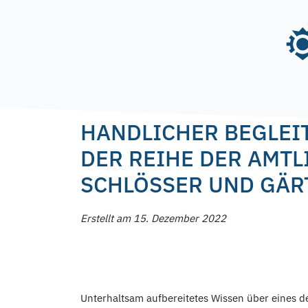
Skip
to
content
Posted on
15. Dezember 2022
by
f.nagel
HANDLICHER BEGLEIT
DER REIHE DER AMT
SCHLÖSSER UND GÄR
Erstellt am 15. Dezember 2022
Unterhaltsam aufbereitetes Wissen über eines de