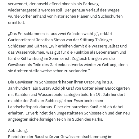
verwendet, der anschließend ohnehin als Parkweg
wiederhergestellt werden soll. Der genaue Verlauf des Weges
wurde vorher anhand von historischen Plänen und Suchschürfen
ermittelt.
„Das Entschlammen ist aus zwei Gründen wichtig“, erklärt
Gartenreferent Jonathan Simon von der Stiftung Thüringer
Schlösser und Gärten. „Wir erhöhen damit die Wasserqualität und
das Wasservolumen, was gut für die Funktion als Lebensraum und
für die Kühlwirkung im Sommer ist. Zugleich bringen wir die
Gewässer als Teile des Gartenkunstwerks wieder zu Geltung, denn
sie drohten stellenweise schon zu verlanden.“
Die Gewässer im Schlosspark haben ihren Ursprung im 18.
Jahrhundert, als Gustav Adolph Graf von Gotter einen Barockgarten
mit Kanälen und Wasserspielen anlegen ließ. Im 19. Jahrhundert
machte der Gothaer Schlossgärtner Eyserbeck einen
Landschaftspark daraus. Einer der barocken Kanäle blieb dabei
erhalten. Er verbindet den umgestalteten Schlossteich und den neu
angelegten sichelförmigen Teich im Süden des Parks.
Abbildung:
Einrichten der Baustraße zur Gewässerentschlammung im