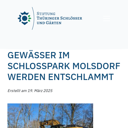
Skip
to
content
Posted on
19. März 2025
21. März 2025
by
f.nagel
GEWÄSSER IM
SCHLOSSPARK MOLSDORF
WERDEN ENTSCHLAMMT
Erstellt am 19. März 2025