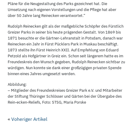
Pläne für die Neugestaltung des Parks gezeichnet hat. Die
Umsetzung nach eigenen Vorstellungen und die Pflege hat aber
über 50 Jahre lang Reinecken verantwortet.“
Rudolph Reinecken gilt als der maßgebliche Schöpfer des Fürstlich
Greizer Parks in seiner bis heute prägenden Gestalt. Von 1869 bis
1871 besuchte er die Gärtner-Lehranstalt in Potsdam, danach war
Reinecken ein Jahr in Fürst Pücklers Park in Muskau beschäftigt.
1873 stellte ihn Fürst Heinrich XXII. Auf Empfehlung von Eduard
Petzold als Hofgärtner in Greiz ein. Schon seit längerem hatte es im
Freundeskreis den Wunsch gegeben, Rudolph Reinecken sichtbar zu
würdigen. Nun konnte sie dank einer großzügigen privaten Spende
binnen eines Jahres umgesetzt werden.
Abbildung:
– Mitglieder des Freundeskreises Greizer Park e.V. und Mitarbeiter
der Stiftung Thüringer Schlösser und Gärten bei der Übergabe des
Rein-ecken-Reliefs, Foto: STSG, Maria Porske
«
Voheriger Artikel