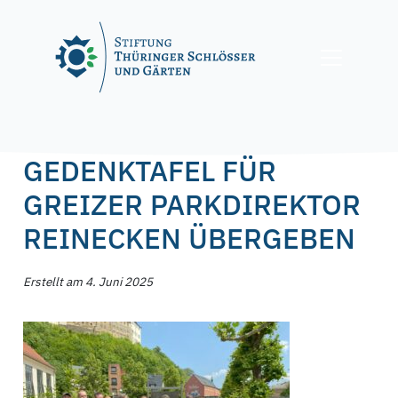
Skip
to
content
Posted on
4. Juni 2025
4. Juni 2025
by
f.nagel
GEDENKTAFEL FÜR
GREIZER PARKDIREKTOR
REINECKEN ÜBERGEBEN
Erstellt am 4. Juni 2025