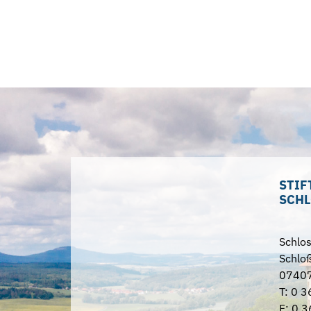
STIF
SCHL
Schlo
Schloß
07407
T: 0 3
F: 0 3