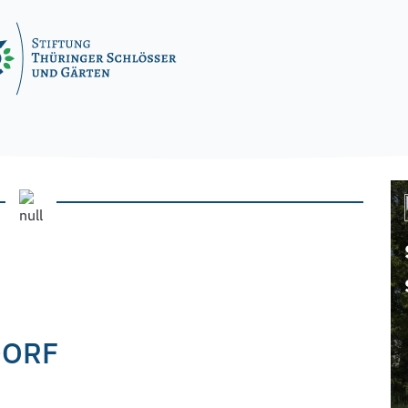
osspark Molsdorf
DORF