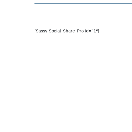
[Sassy_Social_Share_Pro id=“1″]
Schlosspark Altenstein