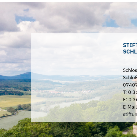
STIF
SCHL
Schlo
Schloß
07407
T: 0 3
F: 0 3
E-Mail
stiftu