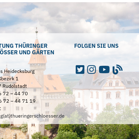
TUNG THÜRINGER
FOLGEN SIE UNS
ÖSSER UND GÄRTEN
ss Heidecksburg
bezirk 1
 Rudolstadt
6 72 – 44 70
6 72 – 44 71 19
:
ng(at)thueringerschloesser.de