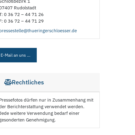
Schloßbezirk 1
07407 Rudolstadt
T: 0 36 72 – 44 71 26
F: 0 36 72 – 44 71 29
pressestelle@thueringerschloesser.de
E-Mail an uns ...
Rechtliches
Pressefotos dürfen nur in Zusammenhang mit
der Berichterstattung verwendet werden.
Jede weitere Verwendung bedarf einer
gesonderten Genehmigung.