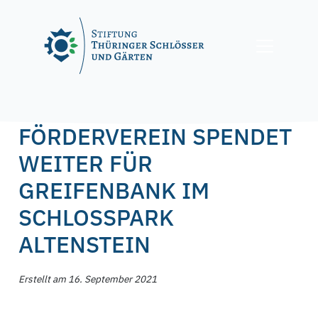
Skip
to
content
Posted on
16. September 2021
by
f.nagel
FÖRDERVEREIN SPENDET
WEITER FÜR
GREIFENBANK IM
SCHLOSSPARK
ALTENSTEIN
Erstellt am 16. September 2021