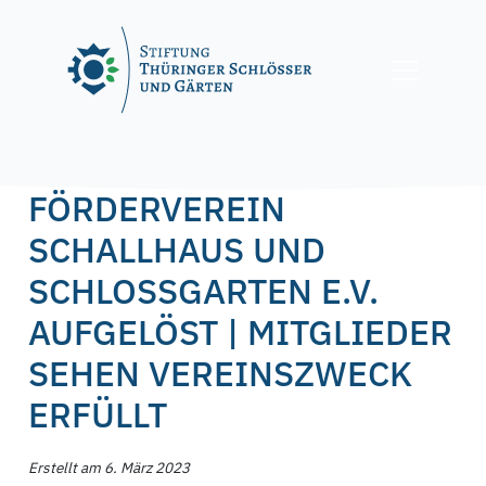
Skip
to
content
Posted on
6. März 2023
by
f.nagel
FÖRDERVEREIN
SCHALLHAUS UND
SCHLOSSGARTEN E.V.
AUFGELÖST | MITGLIEDER
SEHEN VEREINSZWECK
ERFÜLLT
Erstellt am 6. März 2023