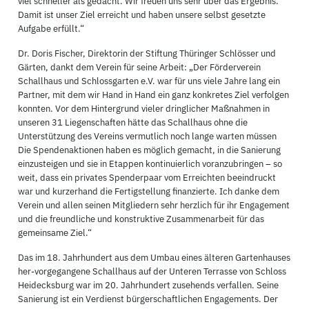
viel schneller als gedacht. Wir freuen uns sehr über das Ergebnis.
Damit ist unser Ziel erreicht und haben unsere selbst gesetzte
Aufgabe erfüllt.“
Dr. Doris Fischer, Direktorin der Stiftung Thüringer Schlösser und
Gärten, dankt dem Verein für seine Arbeit: „Der Förderverein
Schallhaus und Schlossgarten e.V. war für uns viele Jahre lang ein
Partner, mit dem wir Hand in Hand ein ganz konkretes Ziel verfolgen
konnten. Vor dem Hintergrund vieler dringlicher Maßnahmen in
unseren 31 Liegenschaften hätte das Schallhaus ohne die
Unterstützung des Vereins vermutlich noch lange warten müssen
Die Spendenaktionen haben es möglich gemacht, in die Sanierung
einzusteigen und sie in Etappen kontinuierlich voranzubringen – so
weit, dass ein privates Spenderpaar vom Erreichten beeindruckt
war und kurzerhand die Fertigstellung finanzierte. Ich danke dem
Verein und allen seinen Mitgliedern sehr herzlich für ihr Engagement
und die freundliche und konstruktive Zusammenarbeit für das
gemeinsame Ziel.“
Das im 18. Jahrhundert aus dem Umbau eines älteren Gartenhauses
her-vorgegangene Schallhaus auf der Unteren Terrasse von Schloss
Heidecksburg war im 20. Jahrhundert zusehends verfallen. Seine
Sanierung ist ein Verdienst bürgerschaftlichen Engagements. Der