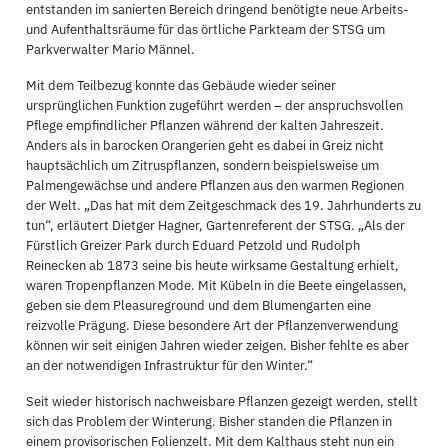
entstanden im sanierten Bereich dringend benötigte neue Arbeits-
und Aufenthaltsräume für das örtliche Parkteam der STSG um
Parkverwalter Mario Männel.
Mit dem Teilbezug konnte das Gebäude wieder seiner
ursprünglichen Funktion zugeführt werden – der anspruchsvollen
Pflege empfindlicher Pflanzen während der kalten Jahreszeit.
Anders als in barocken Orangerien geht es dabei in Greiz nicht
hauptsächlich um Zitruspflanzen, sondern beispielsweise um
Palmengewächse und andere Pflanzen aus den warmen Regionen
der Welt. „Das hat mit dem Zeitgeschmack des 19. Jahrhunderts zu
tun“, erläutert Dietger Hagner, Gartenreferent der STSG. „Als der
Fürstlich Greizer Park durch Eduard Petzold und Rudolph
Reinecken ab 1873 seine bis heute wirksame Gestaltung erhielt,
waren Tropenpflanzen Mode. Mit Kübeln in die Beete eingelassen,
geben sie dem Pleasureground und dem Blumengarten eine
reizvolle Prägung. Diese besondere Art der Pflanzenverwendung
können wir seit einigen Jahren wieder zeigen. Bisher fehlte es aber
an der notwendigen Infrastruktur für den Winter.“
Seit wieder historisch nachweisbare Pflanzen gezeigt werden, stellt
sich das Problem der Winterung. Bisher standen die Pflanzen in
einem provisorischen Folienzelt. Mit dem Kalthaus steht nun ein