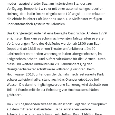
modern ausgestatteter Saal am historischen Standort zur
Verfügung. Temperiert wird er mit einer automatisch gesteuerten
Heizung, drei in die Decke eingelassene Lüftungsklappen erlauben
die Abfuhr feuchter Luft über das Dach. Die Südfenster verfügen
über automatisch gesteuerte Jalousien.
Das Orangeriegebäude hat eine bewegte Geschichte. An dem 1779
errichteten Bau kam es schon nach wenigen Jahrzehnten zu ersten
Veränderungen. Teile des Gebäudes wurden ab 1800 zum Bau-
Depot und ab 1835 zu einem Theater umfunktioniert. Im 20.
Jahrhundert entstanden Wohnungen in den Obergeschossen, im
Erdgeschoss Arbeits- und Aufenthaltsräume für die Gärtner. Durch
diese und weitere Umbauten im 20. Jahrhundert ging der
Orangeriecharakter schrittweise vollständig verloren. Beim
Hochwasser 2013, unter dem der damals frisch restaurierte Park
schwer zu leiden hatte, stand auch das Orangeriegebäude tief im
Wasser. Die damit dringlich gewordene Sanierung wird deshalb zum
Teil mit Bundesmitteln zur Behebung von Hochwasserschäden
gefördert.
Im 2023 beginnenden zweiten Bauabschnitt liegt der Schwerpunkt
auf dem mittleren Gebäudeteil. Dabei entstehen weitere
Arbeitsräume, aber auch Besuchertoiletten. Rund 1 Million Euro