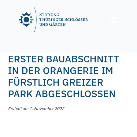
Skip
to
content
Posted on
1. November 2022
by
f.nagel
ERSTER BAUABSCHNITT
IN DER ORANGERIE IM
FÜRSTLICH GREIZER
PARK ABGESCHLOSSEN
Erstellt am 1. November 2022