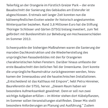
Teilerfolg an der Orangerie im Fürstlich Greizer Park – der erste
Bauabschnitt der Sanierung des Gebäudes am Elsterufer ist
abgeschlossen. Erstmals seit langer Zeit konnten nun die
kälteempfindlichen Exoten wieder ihr historisch angestammtes
Winterquartier beziehen. Rund 3,8 Millionen Euro hat die Stiftung
Thüringer Schlösser und Gärten (STSG) bislang investiert, zum Teil
gefördert mit Bundesmitteln zur Behebung von Hochwasserschäden
im Sommer 2013.
Schwerpunkte der bisherigen Maßnahmen waren die Sanierung der
maroden Dachkonstruktion und die Wiederherstellung des
ursprünglichen Fassadenbildes mit den für Orangerien
charakteristischen hohen Fenstern. Darüber hinaus umfasste der
erste Bauabschnitt den östlichen Teil der Innenräume. Dort konnte
die ursprüngliche Raumstruktur zurückgewonnen werden, hinzu
kamen der Innenausbau und die haustechnischen Installationen.
„Entscheidend ist das Kalthaus mit Empore“, hebt Petra Hinreiner,
Baureferentin der STSG, hervor. „Diesem Raum haben wir
besondere Aufmerksamkeit gewidmet. Denn er soll nun zwei
wichtige Aufgaben erfüllen – im Winter stehen dort Kübelpflanzen,
im Sommer sollen Veranstaltungen stattfinden. Dieser Mix stellt
besondere Anforderungen an Planung und Ausführung.“ Zudem