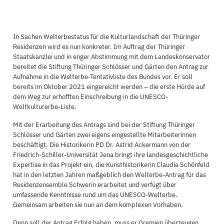
In Sachen Welterbestatus für die Kulturlandschaft der Thüringer
Residenzen wird es nun konkreter. Im Auftrag der Thüringer
Staatskanzlei und in enger Abstimmung mit dem Landeskonservator
bereitet die Stiftung Thüringer Schlösser und Gärten den Antrag zur
Aufnahme in die Welterbe-Tentativliste des Bundes vor. Er soll
bereits im Oktober 2021 eingereicht werden – die erste Hürde auf
dem Weg zur erhofften Einschreibung in die UNESCO-
Weltkulturerbe-Liste.
Mit der Erarbeitung des Antrags sind bei der Stiftung Thüringer
Schlösser und Gärten zwei eigens eingestellte Mitarbeiterinnen
beschäftigt. Die Historikerin PD Dr. Astrid Ackermann von der
Friedrich-Schiller-Universität Jena bringt ihre landesgeschichtliche
Expertise in das Projekt ein, die Kunsthistorikerin Claudia Schönfeld
hat in den letzten Jahren maßgeblich den Welterbe-Antrag für das
Residenzensemble Schwerin erarbeitet und verfügt über
umfassende Kenntnisse rund um das UNESCO-Welterbe.
Gemeinsam arbeiten sie nun an dem komplexen Vorhaben.
Denn soll der Antrag Erfolg haben, muss er Gremien überzeugen,