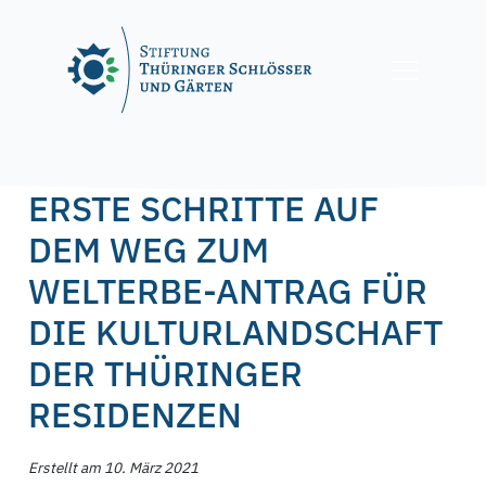
Skip
to
content
Posted on
10. März 2021
by
f.nagel
ERSTE SCHRITTE AUF
DEM WEG ZUM
WELTERBE-ANTRAG FÜR
DIE KULTURLANDSCHAFT
DER THÜRINGER
RESIDENZEN
Erstellt am 10. März 2021