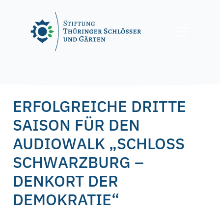
Skip
to
content
Posted on
15. Dezember 2021
15. Dezember 2021
by
f.nagel
ERFOLGREICHE DRITTE
SAISON FÜR DEN
AUDIOWALK „SCHLOSS
SCHWARZBURG –
DENKORT DER
DEMOKRATIE“