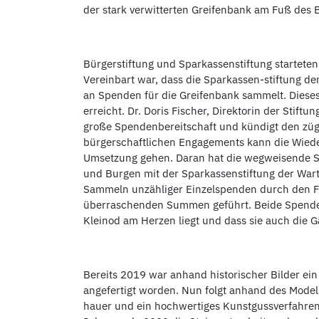
der stark verwitterten Greifenbank am Fuß des 
Bürgerstiftung und Sparkassenstiftung startet
Vereinbart war, dass die Sparkassen-stiftung de
an Spenden für die Greifenbank sammelt. Diese
erreicht. Dr. Doris Fischer, Direktorin der Stift
große Spendenbereitschaft und kündigt den zügi
bürgerschaftlichen Engagements kann die Wieder
Umsetzung gehen. Daran hat die wegweisende Sp
und Burgen mit der Sparkassenstiftung der War
Sammeln unzähliger Einzelspenden durch den Fö
überraschenden Summen geführt. Beide Spenden
Kleinod am Herzen liegt und dass sie auch die G
Bereits 2019 war anhand historischer Bilder ei
angefertigt worden. Nun folgt anhand des Model
hauer und ein hochwertiges Kunstgussverfahren