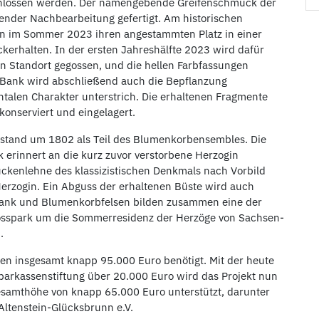
chlossen werden. Der namengebende Greifenschmuck der
ender Nachbearbeitung gefertigt. Am historischen
ann im Sommer 2023 ihren angestammten Platz in einer
erhalten. In der ersten Jahreshälfte 2023 wird dafür
n Standort gegossen, und die hellen Farbfassungen
Bank wird abschließend auch die Bepflanzung
ntalen Charakter unterstrich. Die erhaltenen Fragmente
onserviert und eingelagert.
tstand um 1802 als Teil des Blumenkorbensembles. Die
 erinnert an die kurz zuvor verstorbene Herzogin
ckenlehne des klassizistischen Denkmals nach Vorbild
Herzogin. Ein Abguss der erhaltenen Büste wird auch
nbank und Blumenkorbfelsen bilden zusammen eine der
losspark um die Sommerresidenz der Herzöge von Sachsen-
.
en insgesamt knapp 95.000 Euro benötigt. Mit der heute
arkassenstiftung über 20.000 Euro wird das Projekt nun
esamthöhe von knapp 65.000 Euro unterstützt, darunter
ltenstein-Glücksbrunn e.V.