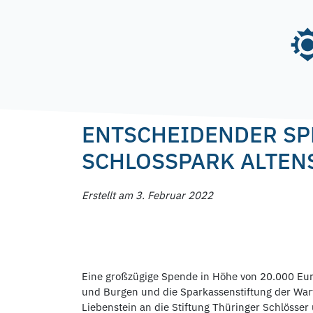
Skip
to
content
Posted on
3. Februar 2022
by
f.nagel
ENTSCHEIDENDER SP
SCHLOSSPARK ALTEN
Erstellt am 3. Februar 2022
Eine großzügige Spende in Höhe von 20.000 Euro
und Burgen und die Sparkassenstiftung der War
Liebenstein an die Stiftung Thüringer Schlösser