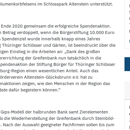
Blumenkorbfelsens im Schlosspark Altenstein unterstützt.
en Ende 2020 gemeinsam die erfolgreiche Spendenaktion.
n Betrag verdoppelt, wenn die Bürgerstiftung 10.000 Euro
s Spendenziel wurde innerhalb knapp eines Jahres
ung Thüringer Schlösser und Gärten, ist beeindruckt über die
gen Einstieg in die Arbeiten an: „Dank des großen
errichtung der Greifenbank nun tatsächlich in die
endenaktion der Stiftung Bürger für Thüringer Schlösser
tburg-Region einen wesentlichen Anteil. Auch das
rderverein Altenstein-Glücksbrunn e.V. hat zu
aktionen zeigen, wie den Menschen in der Region das
äste dafür begeistern können.“
n Gips-Modell der halbrunden Bank samt Zierelementen
ls die Wiederherstellung der Greifenbank durch Steinbild-
. Nach der Auswahl geeigneter Fachfirmen sollen bis zum