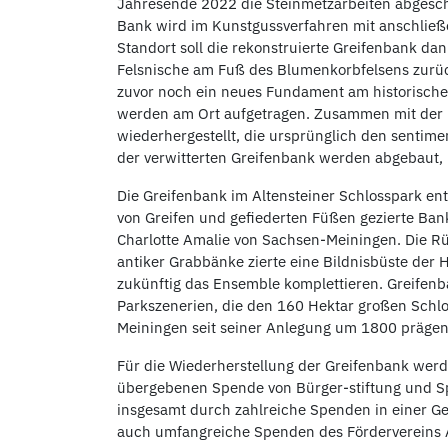
Jahresende 2022 die Steinmetzarbeiten abges
Bank wird im Kunstgussverfahren mit anschließ
Standort soll die rekonstruierte Greifenbank d
Felsnische am Fuß des Blumenkorbfelsens zurück
zuvor noch ein neues Fundament am historische
werden am Ort aufgetragen. Zusammen mit der 
wiederhergestellt, die ursprünglich den sentime
der verwitterten Greifenbank werden abgebaut, k
Die Greifenbank im Altensteiner Schlosspark en
von Greifen und gefiederten Füßen gezierte Bank
Charlotte Amalie von Sachsen-Meiningen. Die Rü
antiker Grabbänke zierte eine Bildnisbüste der 
zukünftig das Ensemble komplettieren. Greife
Parkszenerien, die den 160 Hektar großen Sch
Meiningen seit seiner Anlegung um 1800 prägen
Für die Wiederherstellung der Greifenbank werd
übergebenen Spende von Bürger-stiftung und Sp
insgesamt durch zahlreiche Spenden in einer G
auch umfangreiche Spenden des Fördervereins A