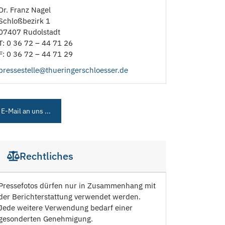
Dr. Franz Nagel
Schloßbezirk 1
07407 Rudolstadt
T: 0 36 72 – 44 71 26
F: 0 36 72 – 44 71 29
pressestelle@thueringerschloesser.de
E-Mail an uns ...
Rechtliches
Pressefotos dürfen nur in Zusammenhang mit
der Berichterstattung verwendet werden.
Jede weitere Verwendung bedarf einer
gesonderten Genehmigung.