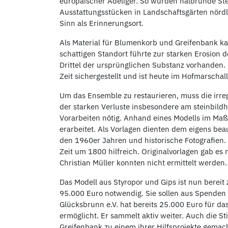
europäischer Adeliger. So wurden halbrunde St
Ausstattungsstücken in Landschaftsgärten nördli
Sinn als Erinnerungsort.
Als Material für Blumenkorb und Greifenbank ka
schattigen Standort führte zur starken Erosion 
Drittel der ursprünglichen Substanz vorhanden. 
Zeit sichergestellt und ist heute im Hofmarschal
Um das Ensemble zu restaurieren, muss die irre
der starken Verluste insbesondere am steinbil
Vorarbeiten nötig. Anhand eines Modells im Maßs
erarbeitet. Als Vorlagen dienten dem eigens b
den 1960er Jahren und historische Fotografien
Zeit um 1800 hilfreich. Originalvorlagen gab es
Christian Müller konnten nicht ermittelt werden.
Das Modell aus Styropor und Gips ist nun bereit
95.000 Euro notwendig. Sie sollen aus Spenden f
Glücksbrunn e.V. hat bereits 25.000 Euro für da
ermöglicht. Er sammelt aktiv weiter. Auch die S
Greifenbank zu einem ihrer Hilfsprojekte gemach