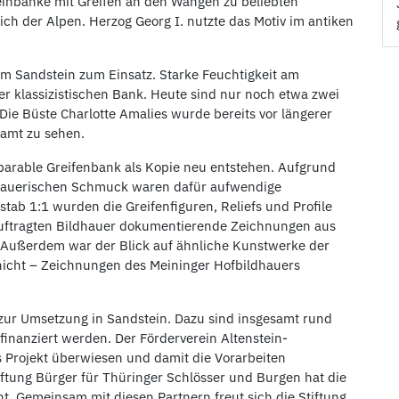
einbänke mit Greifen an den Wangen zu beliebten
ch der Alpen. Herzog Georg I. nutzte das Motiv im antiken
m Sandstein zum Einsatz. Starke Feuchtigkeit am
der klassizistischen Bank. Heute sind nur noch etwa zwei
Die Büste Charlotte Amalies wurde bereits vor längerer
lamt zu sehen.
parable Greifenbank als Kopie neu entstehen. Aufgrund
dhauerischen Schmuck waren dafür aufwendige
tab 1:1 wurden die Greifenfiguren, Reliefs und Profile
eauftragten Bildhauer dokumentierende Zeichnungen aus
. Außerdem war der Blick auf ähnliche Kunstwerke der
 nicht – Zeichnungen des Meininger Hofbildhauers
 zur Umsetzung in Sandstein. Dazu sind insgesamt rund
inanziert werden. Der Förderverein Altenstein-
s Projekt überwiesen und damit die Vorarbeiten
tiftung Bürger für Thüringer Schlösser und Burgen hat die
t. Gemeinsam mit diesen Partnern freut sich die Stiftung