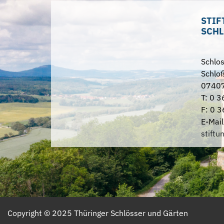
STIF
SCHL
Schlo
Schloß
07407
T: 0 3
F: 0 3
E-Mail
stiftu
Copyright ©
2025
Thüringer Schlösser und Gärten