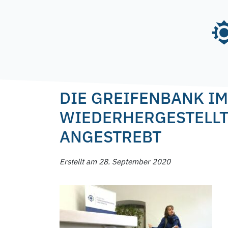
Skip
to
content
Posted on
28. September 2020
28. Septembe
DIE GREIFENBANK IM
WIEDERHERGESTELLT
ANGESTREBT
Erstellt am 28. September 2020