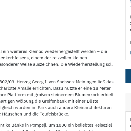
ll ein weiteres Kleinod wiederhergestellt werden – die
nkorbfelsens, einem der reizvollen kleinen
esonderer Weise auszeichnen. Die Wiederherstellung soll
802/03. Herzog Georg I. von Sachsen-Meiningen ließ das
arlotte Amalie errichten. Dazu nutzte er eine 18 Meter
bare Plattform mit großem steinernem Blumenkorb erhielt.
nartigen Wölbung die Greifenbank mit einer Büste
itgleich wurden im Park auch andere Kleinarchitekturen
che Häuschen und die Teufelsbrücke.
antike Bänke in Pompeji, um 1800 ein beliebtes Reiseziel