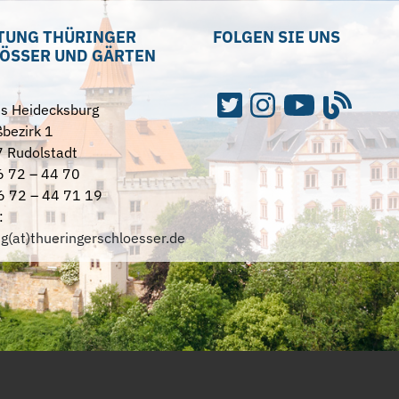
TUNG THÜRINGER
FOLGEN SIE UNS
ÖSSER UND GÄRTEN
ss Heidecksburg
bezirk 1
 Rudolstadt
6 72 – 44 70
6 72 – 44 71 19
:
ng(at)thueringerschloesser.de