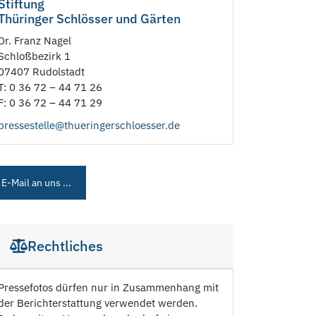
Stiftung
Thüringer Schlösser und Gärten
Dr. Franz Nagel
Schloßbezirk 1
07407 Rudolstadt
T: 0 36 72 – 44 71 26
F: 0 36 72 – 44 71 29
pressestelle@thueringerschloesser.de
E-Mail an uns ...
Rechtliches
Pressefotos dürfen nur in Zusammenhang mit
der Berichterstattung verwendet werden.