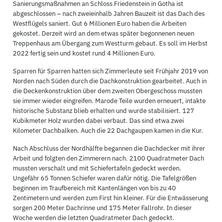
Sanierungsmaßnahmen an Schloss Friedenstein in Gotha ist
abgeschlossen – nach zweieinhalb Jahren Bauzeit ist das Dach des
Westflügels saniert. Gut 6 Millionen Euro haben die Arbeiten
gekostet. Derzeit wird an dem etwas später begonnenen neuen
Treppenhaus am Übergang zum Westturm gebaut. Es soll im Herbst
2022 fertig sein und kostet rund 4 Millionen Euro.
Sparren für Sparren hatten sich Zimmerleute seit Frühjahr 2019 von
Norden nach Süden durch die Dachkonstruktion gearbeitet. Auch in
die Deckenkonstruktion über dem zweiten Obergeschoss mussten
sie immer wieder eingreifen. Marode Teile wurden erneuert, intakte
historische Substanz blieb erhalten und wurde stabilisiert. 127
Kubikmeter Holz wurden dabei verbaut. Das sind etwa zwei
Kilometer Dachbalken. Auch die 22 Dachgaupen kamen in die Kur.
Nach Abschluss der Nordhälfte begannen die Dachdecker mit ihrer
Arbeit und folgten den Zimmerern nach. 2100 Quadratmeter Dach
mussten verschalt und mit Schiefertafeln gedeckt werden.
Ungefähr 65 Tonnen Schiefer waren dafür nötig. Die Tafelgrößen
beginnen im Traufbereich mit Kantenlängen von bis zu 40
Zentimetern und werden zum First hin kleiner. Für die Entwässerung
sorgen 200 Meter Dachrinne und 175 Meter Fallrohr. In dieser
Woche werden die letzten Quadratmeter Dach gedeckt.