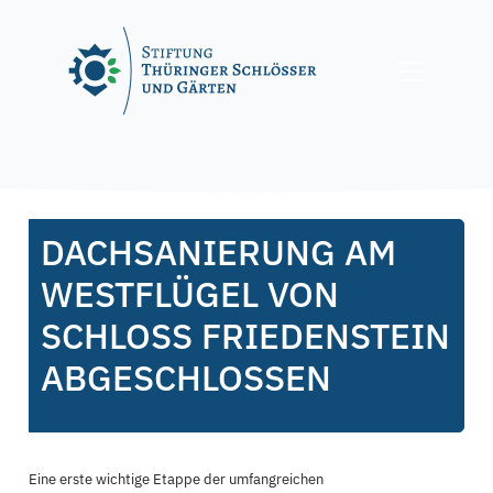
Skip
to
content
Posted on
28. September 2021
12. Oktober 2021
by
f.nagel
DACHSANIERUNG AM
WESTFLÜGEL VON
SCHLOSS FRIEDENSTEIN
ABGESCHLOSSEN
Eine erste wichtige Etappe der umfangreichen