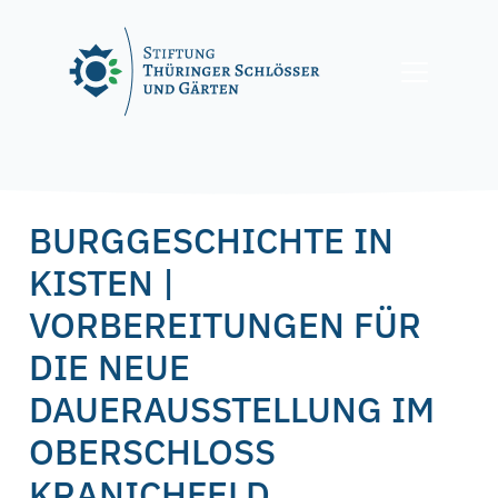
Skip
to
content
Posted on
15. November 2023
15. November 2023
by
f.nagel
BURGGESCHICHTE IN
KISTEN |
VORBEREITUNGEN FÜR
DIE NEUE
DAUERAUSSTELLUNG IM
OBERSCHLOSS
KRANICHFELD