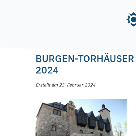
Skip
to
content
Posted on
23. Februar 2024
23. Februar 202
BURGEN-TORHÄUSER I
2024
Erstellt am 23. Februar 2024