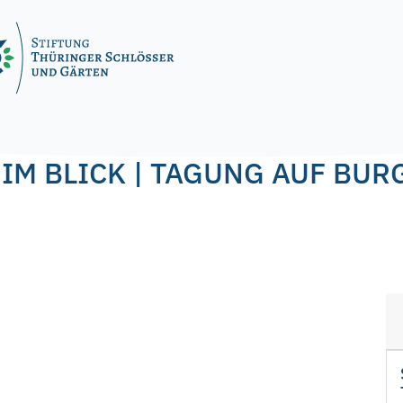
4
by
f.nagel
M BLICK | TAGUNG AUF BURG