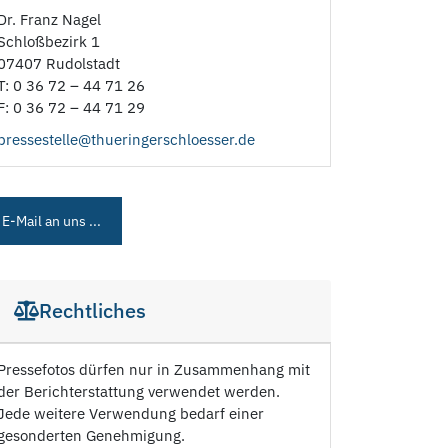
Dr. Franz Nagel
Schloßbezirk 1
07407 Rudolstadt
T: 0 36 72 – 44 71 26
F: 0 36 72 – 44 71 29
pressestelle@thueringerschloesser.de
E-Mail an uns ...
Rechtliches
Pressefotos dürfen nur in Zusammenhang mit
der Berichterstattung verwendet werden.
Jede weitere Verwendung bedarf einer
gesonderten Genehmigung.