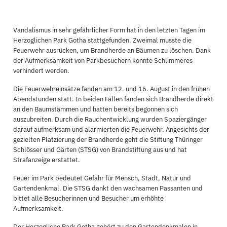
Vandalismus in sehr gefährlicher Form hat in den letzten Tagen im
Herzoglichen Park Gotha stattgefunden. Zweimal musste die
Feuerwehr ausrücken, um Brandherde an Bäumen zu löschen. Dank
der Aufmerksamkeit von Parkbesuchern konnte Schlimmeres
verhindert werden.
Die Feuerwehreinsätze fanden am 12. und 16. August in den frühen
Abendstunden statt. In beiden Fällen fanden sich Brandherde direkt
an den Baumstämmen und hatten bereits begonnen sich
auszubreiten. Durch die Rauchentwicklung wurden Spaziergänger
darauf aufmerksam und alarmierten die Feuerwehr. Angesichts der
gezielten Platzierung der Brandherde geht die Stiftung Thüringer
Schlösser und Gärten (STSG) von Brandstiftung aus und hat
Strafanzeige erstattet.
Feuer im Park bedeutet Gefahr für Mensch, Stadt, Natur und
Gartendenkmal. Die STSG dankt den wachsamen Passanten und
bittet alle Besucherinnen und Besucher um erhöhte
Aufmerksamkeit.
Der Herzogliche Park Gotha gehört zu den Gartendenkmalen in