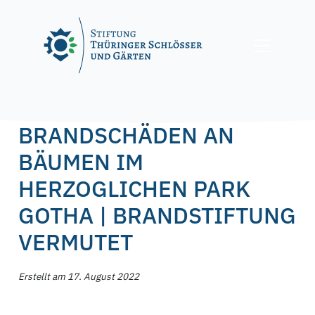
Skip
to
content
Posted on
17. August 2022
by
f.nagel
BRANDSCHÄDEN AN
BÄUMEN IM
HERZOGLICHEN PARK
GOTHA | BRANDSTIFTUNG
VERMUTET
Erstellt am 17. August 2022