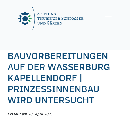
Skip
to
content
Posted on
28. April 2023
28. April 2023
by
f.nagel
BAUVORBEREITUNGEN
AUF DER WASSERBURG
KAPELLENDORF |
PRINZESSINNENBAU
WIRD UNTERSUCHT
Erstellt am 28. April 2023