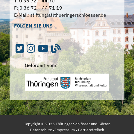
T: 0 36 72 – 44 70
F: 0 36 72 – 44 71 19
E-Mail:
stiftung(at)thueringerschloesser.de
FOLGEN SIE UNS
Gefördert vom:
Copyright ©
2025
Thüringer Schlösser und Gärten
Datenschutz
•
Impressum
•
Barrierefreiheit