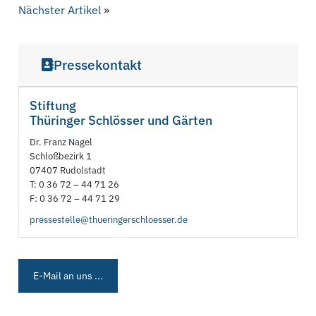
Nächster Artikel
»
Pressekontakt
Stiftung
Thüringer Schlösser und Gärten
Dr. Franz Nagel
Schloßbezirk 1
07407 Rudolstadt
T: 0 36 72 – 44 71 26
F: 0 36 72 – 44 71 29
pressestelle@thueringerschloesser.de
E-Mail an uns ...