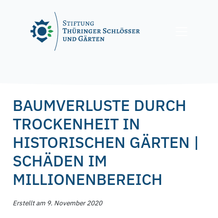
Skip
to
content
Posted on
9. November 2020
9. November 2020
by
f.nagel
BAUMVERLUSTE DURCH
TROCKENHEIT IN
HISTORISCHEN GÄRTEN |
SCHÄDEN IM
MILLIONENBEREICH
Erstellt am 9. November 2020