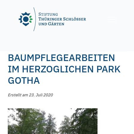
Skip
to
content
Posted on
23. Juli 2020
by
f.nagel
BAUMPFLEGEARBEITEN
IM HERZOGLICHEN PARK
GOTHA
Erstellt am 23. Juli 2020