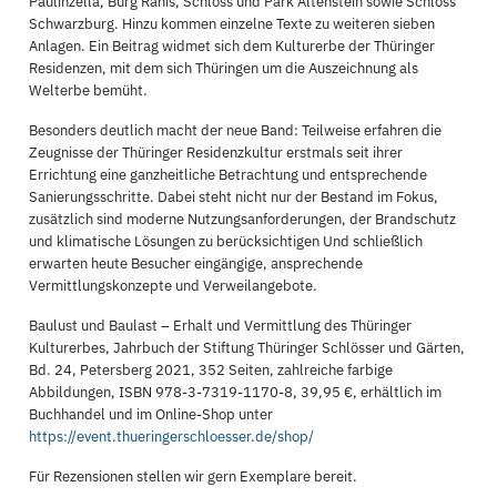
Paulinzella, Burg Ranis, Schloss und Park Altenstein sowie Schloss
Schwarzburg. Hinzu kommen einzelne Texte zu weiteren sieben
Anlagen. Ein Beitrag widmet sich dem Kulturerbe der Thüringer
Residenzen, mit dem sich Thüringen um die Auszeichnung als
Welterbe bemüht.
Besonders deutlich macht der neue Band: Teilweise erfahren die
Zeugnisse der Thüringer Residenzkultur erstmals seit ihrer
Errichtung eine ganzheitliche Betrachtung und entsprechende
Sanierungsschritte. Dabei steht nicht nur der Bestand im Fokus,
zusätzlich sind moderne Nutzungsanforderungen, der Brandschutz
und klimatische Lösungen zu berücksichtigen Und schließlich
erwarten heute Besucher eingängige, ansprechende
Vermittlungskonzepte und Verweilangebote.
Baulust und Baulast – Erhalt und Vermittlung des Thüringer
Kulturerbes, Jahrbuch der Stiftung Thüringer Schlösser und Gärten,
Bd. 24, Petersberg 2021, 352 Seiten, zahlreiche farbige
Abbildungen, ISBN 978-3-7319-1170-8, 39,95 €, erhältlich im
Buchhandel und im Online-Shop unter
https://event.thueringerschloesser.de/shop/
Für Rezensionen stellen wir gern Exemplare bereit.