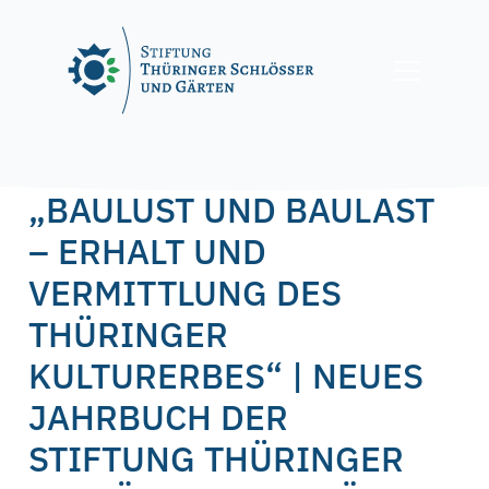
Skip
to
content
Posted on
12. November 2021
by
f.nagel
„BAULUST UND BAULAST
– ERHALT UND
VERMITTLUNG DES
THÜRINGER
KULTURERBES“ | NEUES
JAHRBUCH DER
STIFTUNG THÜRINGER