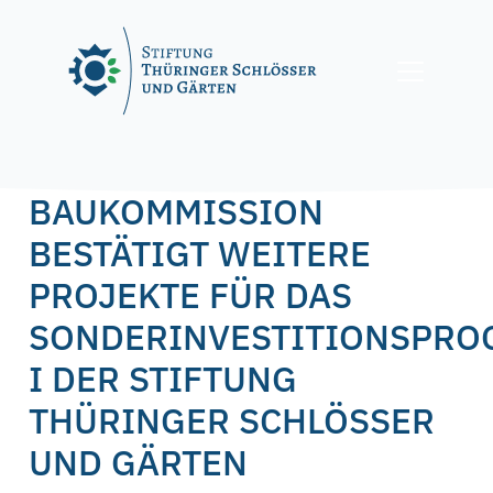
Skip
to
content
Posted on
21. Januar 2022
by
f.nagel
BAUKOMMISSION
BESTÄTIGT WEITERE
PROJEKTE FÜR DAS
SONDERINVESTITIONSPR
I DER STIFTUNG
THÜRINGER SCHLÖSSER
UND GÄRTEN