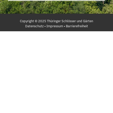
Copyright ©
2025
Thüringer Schlösser und Gärten
Datenschutz
•
Impressum
•
Barrierefreiheit