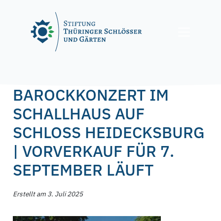
Skip
to
content
Posted on
3. Juli 2025
10. Juli 2025
by
f.nagel
BAROCKKONZERT IM
SCHALLHAUS AUF
SCHLOSS HEIDECKSBURG
| VORVERKAUF FÜR 7.
SEPTEMBER LÄUFT
Erstellt am 3. Juli 2025