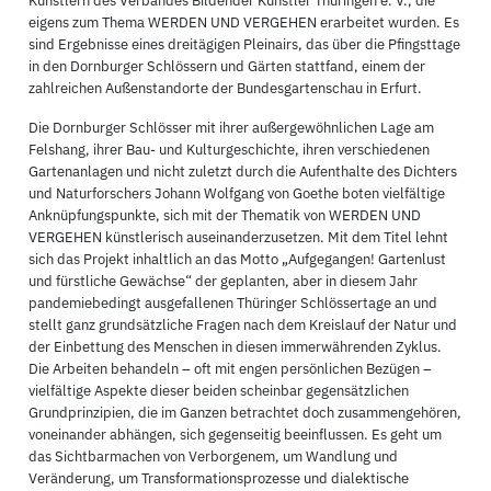
Künstlern des Verbandes Bildender Künstler Thüringen e. V., die
eigens zum Thema WERDEN UND VERGEHEN erarbeitet wurden. Es
sind Ergebnisse eines dreitägigen Pleinairs, das über die Pfingsttage
in den Dornburger Schlössern und Gärten stattfand, einem der
zahlreichen Außenstandorte der Bundesgartenschau in Erfurt.
Die Dornburger Schlösser mit ihrer außergewöhnlichen Lage am
Felshang, ihrer Bau- und Kulturgeschichte, ihren verschiedenen
Gartenanlagen und nicht zuletzt durch die Aufenthalte des Dichters
und Naturforschers Johann Wolfgang von Goethe boten vielfältige
Anknüpfungspunkte, sich mit der Thematik von WERDEN UND
VERGEHEN künstlerisch auseinanderzusetzen. Mit dem Titel lehnt
sich das Projekt inhaltlich an das Motto „Aufgegangen! Gartenlust
und fürstliche Gewächse“ der geplanten, aber in diesem Jahr
pandemiebedingt ausgefallenen Thüringer Schlössertage an und
stellt ganz grundsätzliche Fragen nach dem Kreislauf der Natur und
der Einbettung des Menschen in diesen immerwährenden Zyklus.
Die Arbeiten behandeln – oft mit engen persönlichen Bezügen –
vielfältige Aspekte dieser beiden scheinbar gegensätzlichen
Grundprinzipien, die im Ganzen betrachtet doch zusammengehören,
voneinander abhängen, sich gegenseitig beeinflussen. Es geht um
das Sichtbarmachen von Verborgenem, um Wandlung und
Veränderung, um Transformationsprozesse und dialektische