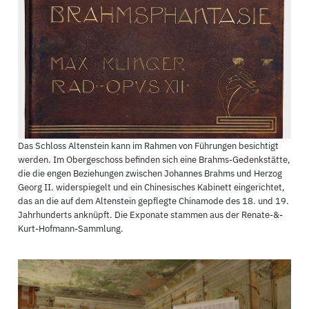
Das Schloss Altenstein kann im Rahmen von Führungen besichtigt
werden. Im Obergeschoss befinden sich eine Brahms-Gedenkstätte,
die die engen Beziehungen zwischen Johannes Brahms und Herzog
Georg II. widerspiegelt und ein Chinesisches Kabinett eingerichtet,
das an die auf dem Altenstein gepflegte Chinamode des 18. und 19.
Jahrhunderts anknüpft. Die Exponate stammen aus der Renate-&-
Kurt-Hofmann-Sammlung.