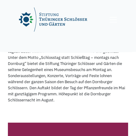
Skip
to
content
Das Museum Dornburger Schlösser mit Rundgängen durch das
Renaissanceschloss und das Rokokoschloss ist von April bis Oktober
täglich außer mittwochs von 10.00 Uhr bis 17.00 Uhr geöffnet.
Unter dem Motto „Schlosstag statt Schließtag – montags nach
Dornburg“ bietet die Stiftung Thüringer Schlösser und Gärten die
seltene Gelegenheit eines Museumsbesuchs am Montag an.
Sonderausstellungen, Konzerte, Vorträge und Feste lohnen
während der ganzen Saison den Besuch auf den Dornburger
Schlössern. Den Auftakt bildet der Tag der Pflanzenfreunde im Mai
mit ganztägigem Programm. Höhepunkt ist die Dornburger
Schlössernacht im August.