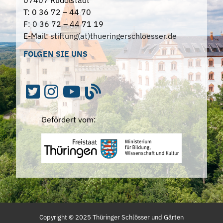
07407 Rudolstadt
T: 0 36 72 – 44 70
F: 0 36 72 – 44 71 19
E-Mail:
stiftung(at)thueringerschloesser.de
FOLGEN SIE UNS
Gefördert vom:
Copyright ©
2025
Thüringer Schlösser und Gärten