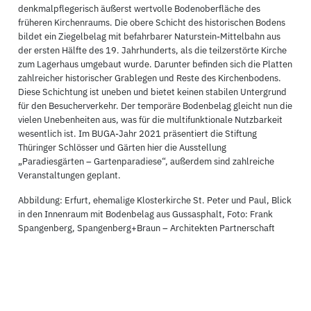
denkmalpflegerisch äußerst wertvolle Bodenoberfläche des
früheren Kirchenraums. Die obere Schicht des historischen Bodens
bildet ein Ziegelbelag mit befahrbarer Naturstein-Mittelbahn aus
der ersten Hälfte des 19. Jahrhunderts, als die teilzerstörte Kirche
zum Lagerhaus umgebaut wurde. Darunter befinden sich die Platten
zahlreicher historischer Grablegen und Reste des Kirchenbodens.
Diese Schichtung ist uneben und bietet keinen stabilen Untergrund
für den Besucherverkehr. Der temporäre Bodenbelag gleicht nun die
vielen Unebenheiten aus, was für die multifunktionale Nutzbarkeit
wesentlich ist. Im BUGA-Jahr 2021 präsentiert die Stiftung
Thüringer Schlösser und Gärten hier die Ausstellung
„Paradiesgärten – Gartenparadiese“, außerdem sind zahlreiche
Veranstaltungen geplant.
Abbildung: Erfurt, ehemalige Klosterkirche St. Peter und Paul, Blick
in den Innenraum mit Bodenbelag aus Gussasphalt, Foto: Frank
Spangenberg, Spangenberg+Braun – Architekten Partnerschaft