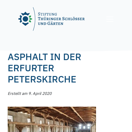
Skip
to
content
Posted on
9. April 2020
by
f.nagel
ASPHALT IN DER
ERFURTER
PETERSKIRCHE
Erstellt am 9. April 2020