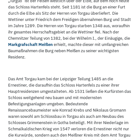
„Turguo“ ist der Felsen westlich über der Elbe, auf dem noch heute
das Schloss Hartenfels steht. Seit 1181 ist die Burg an einer Furt
durch die Elbe als Sitz der Herren von Torgau überliefert. Die
Wettiner unter Friedrich dem Freidigen übernahmen Burg und Stadt
im Jahre 1289. Die Herren von Torgau starben 1348 aus, woraufhin
ihr gesamtes Herrschaftsgebiet an die Wettiner fiel. Nach der
Chemnitzer Teilung von 1382, bei der Wilhelm I., der Einäugige, die
Markgrafschaft Meißen
erhielt, machte dieser mit umfangreichen
Baumaßnahmen die Burg neben Meißen zu seiner wichtigsten
Residenz.
Das Amt Torgau kam bei der Leipziger Teilung 1485 an die
Ernestiner, die daraufhin das Schloss Hartenfels zu einer ihrer
Hauptresidenzen umgestalteten. Ab 1531 ließen die Kurfürsten das
Schloss weitgehend neu bauen und mit modernsten
Befestigungsanlagen umgeben. Bedeutende
Renaissancebaumeister wie Konrad Krebs und Nikolaus Gromann
waren sowohl am Schlossbau in Torgau als auch am Neubau des
Schlosses Grimmenstein in Gotha beteiligt. Mit ihrer Niederlage im
Schmalkaldischen Krieg von 1547 verloren die Ernestiner nicht nur
die Kurwürde, sondern auch den Meißner Kreis mit dem Amt Torgau