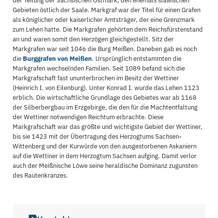
der Teilung der Sächsischen Ostmark, den ehemals slawischen
Gebieten östlich der Saale. Markgraf war der Titel für einen Grafen
als königlicher oder kaiserlicher Amtsträger, der eine Grenzmark
zum Lehen hatte. Die Markgrafen gehörten dem Reichsfürstenstand
an und waren somit den Herzögen gleichgestellt. Sitz der
Markgrafen war seit 1046 die Burg Meißen. Daneben gab es noch
die
Burggrafen von Meißen
. Ursprünglich entstammten die
Markgrafen wechselnden Familien. Seit 1089 befand sich die
Markgrafschaft fast ununterbrochen im Besitz der Wettiner
(Heinrich I. von Eilenburg). Unter Konrad I. wurde das Lehen 1123
erblich. Die wirtschaftliche Grundlage des Gebietes war ab 1168
der Silberbergbau im Erzgebirge, die den für die Machtentfaltung
der Wettiner notwendigen Reichtum erbrachte. Diese
Markgrafschaft war das größte und wichtigste Gebiet der Wettiner,
bis sie 1423 mit der Übertragung des Herzogtums Sachsen-
Wittenberg und der Kurwürde von den ausgestorbenen Askaniern
auf die Wettiner in dem Herzogtum Sachsen aufging. Damit verlor
auch der Meißnische Löwe seine heraldische Dominanz zugunsten
des Rautenkranzes.