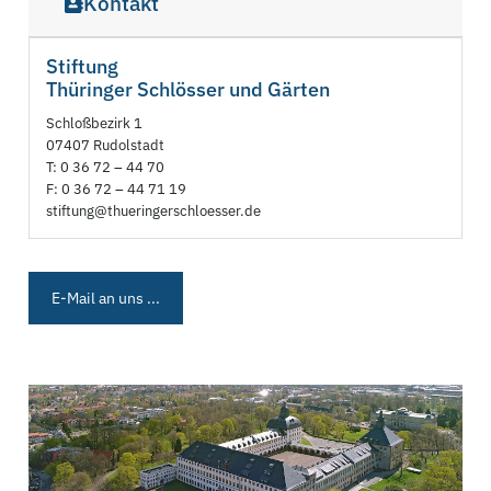
Kontakt
Stiftung
Thüringer Schlösser und Gärten
Schloßbezirk 1
07407 Rudolstadt
T: 0 36 72 – 44 70
F: 0 36 72 – 44 71 19
stiftung@thueringerschloesser.de
E-Mail an uns ...