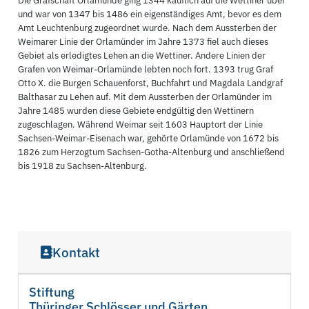
Die Grafschaft Orlamünde ging 1344 käuflich auf die Wettiner über
und war von 1347 bis 1486 ein eigenständiges Amt, bevor es dem
Amt Leuchtenburg zugeordnet wurde. Nach dem Aussterben der
Weimarer Linie der Orlamünder im Jahre 1373 fiel auch dieses
Gebiet als erledigtes Lehen an die Wettiner. Andere Linien der
Grafen von Weimar-Orlamünde lebten noch fort. 1393 trug Graf
Otto X. die Burgen Schauenforst, Buchfahrt und Magdala Landgraf
Balthasar zu Lehen auf. Mit dem Aussterben der Orlamünder im
Jahre 1485 wurden diese Gebiete endgültig den Wettinern
zugeschlagen. Während Weimar seit 1603 Hauptort der Linie
Sachsen-Weimar-Eisenach war, gehörte Orlamünde von 1672 bis
1826 zum Herzogtum Sachsen-Gotha-Altenburg und anschließend
bis 1918 zu Sachsen-Altenburg.
Kontakt
Stiftung
Thüringer Schlösser und Gärten