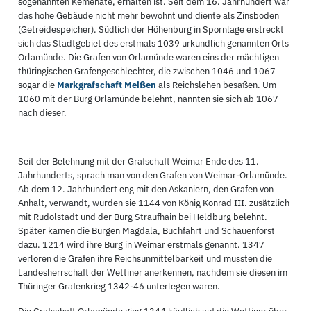
sogenannten Kemenate, erhalten ist. Seit dem 16. Jahrhundert war
das hohe Gebäude nicht mehr bewohnt und diente als Zinsboden
(Getreidespeicher). Südlich der Höhenburg in Spornlage erstreckt
sich das Stadtgebiet des erstmals 1039 urkundlich genannten Orts
Orlamünde. Die Grafen von Orlamünde waren eins der mächtigen
thüringischen Grafengeschlechter, die zwischen 1046 und 1067
sogar die
Markgrafschaft Meißen
als Reichslehen besaßen. Um
1060 mit der Burg Orlamünde belehnt, nannten sie sich ab 1067
nach dieser.
Seit der Belehnung mit der Grafschaft Weimar Ende des 11.
Jahrhunderts, sprach man von den Grafen von Weimar-Orlamünde.
Ab dem 12. Jahrhundert eng mit den Askaniern, den Grafen von
Anhalt, verwandt, wurden sie 1144 von König Konrad III. zusätzlich
mit Rudolstadt und der Burg Straufhain bei Heldburg belehnt.
Später kamen die Burgen Magdala, Buchfahrt und Schauenforst
dazu. 1214 wird ihre Burg in Weimar erstmals genannt. 1347
verloren die Grafen ihre Reichsunmittelbarkeit und mussten die
Landesherrschaft der Wettiner anerkennen, nachdem sie diesen im
Thüringer Grafenkrieg 1342-46 unterlegen waren.