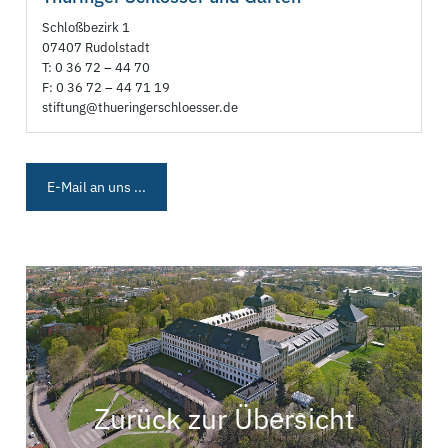
Schloßbezirk 1
07407 Rudolstadt
T: 0 36 72 – 44 70
F: 0 36 72 – 44 71 19
stiftung@thueringerschloesser.de
E-Mail an uns ...
Zurück zur Übersicht